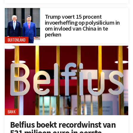
Trump voert 15 procent
invoerheffing op polysilicium in
om invloed van China in te
perken
BUITENLAND
BANK
Belfius boekt recordwinst van
521 miljoen euro in eerste