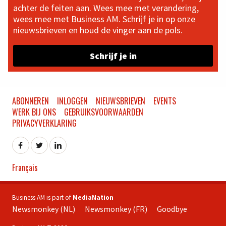
achter de feiten aan. Wees mee met verandering,
wees mee met Business AM. Schrijf je in op onze
nieuwsbrieven en houd de vinger aan de pols.
Schrijf je in
ABONNEREN
INLOGGEN
NIEUWSBRIEVEN
EVENTS
WERK BIJ ONS
GEBRUIKSVOORWAARDEN
PRIVACYVERKLARING
Français
Business AM is part of
MediaNation
Newsmonkey (NL)
Newsmonkey (FR)
Goodbye