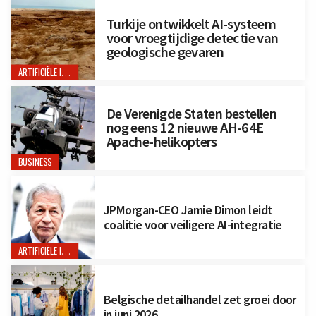
Turkije ontwikkelt AI-systeem
voor vroegtijdige detectie van
geologische gevaren
ARTIFICIËLE INTELLIGENTIE
De Verenigde Staten bestellen
nog eens 12 nieuwe AH-64E
Apache-helikopters
BUSINESS
JPMorgan-CEO Jamie Dimon leidt
coalitie voor veiligere AI-integratie
ARTIFICIËLE INTELLIGENTIE
Belgische detailhandel zet groei door
in juni 2026