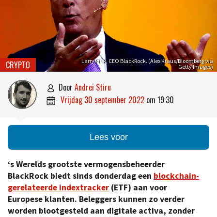
Larry Fink, CEO BlackRock. (Alex Kraus/Bloomberg via
CRYPTO
Getty Images)
door
Andrei Stiru

vrijdag 30 september 2022
om
19:30

Lees voor
‘s Werelds grootste vermogensbeheerder
BlackRock biedt sinds donderdag een
blockchain-
gerelateerde indextracker
(ETF) aan voor
Europese klanten. Beleggers kunnen zo verder
worden blootgesteld aan digitale activa, zonder