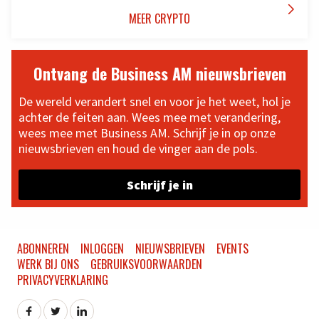

MEER CRYPTO
Ontvang de Business AM nieuwsbrieven
De wereld verandert snel en voor je het weet, hol je
achter de feiten aan. Wees mee met verandering,
wees mee met Business AM. Schrijf je in op onze
nieuwsbrieven en houd de vinger aan de pols.
Schrijf je in
ABONNEREN
INLOGGEN
NIEUWSBRIEVEN
EVENTS
WERK BIJ ONS
GEBRUIKSVOORWAARDEN
PRIVACYVERKLARING