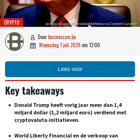
CRYPTO
picture alliance / Consolidated News via Content Curation
door
businessam.be

woensdag 1 juli 2026
om
12:00

Lees voor
Key takeaways
Donald Trump heeft vorig jaar meer dan 1,4
miljard dollar (1,2 miljard euro) verdiend met
cryptovaluta-initiatieven.
World Liberty Financial en de verkoop van