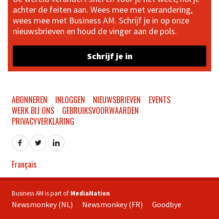
achter de feiten aan. Wees mee met verandering,
wees mee met Business AM. Schrijf je in op onze
nieuwsbrieven en houd de vinger aan de pols.
Schrijf je in
ABONNEREN
INLOGGEN
NIEUWSBRIEVEN
EVENTS
WERK BIJ ONS
GEBRUIKSVOORWAARDEN
PRIVACYVERKLARING
Français
Business AM is part of
MediaNation
Newsmonkey (NL)
Newsmonkey (FR)
Goodbye