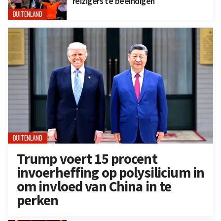
reizigers te beëindigen
BUITENLAND
BUITENLAND
Trump voert 15 procent
invoerheffing op polysilicium in
om invloed van China in te
perken