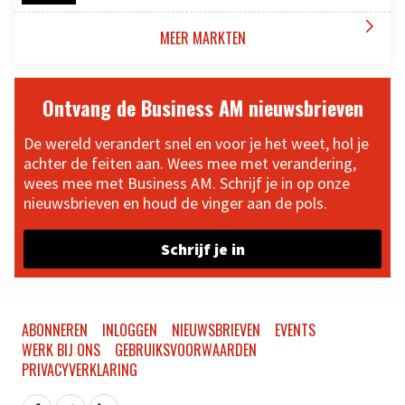

MEER MARKTEN
Ontvang de Business AM nieuwsbrieven
De wereld verandert snel en voor je het weet, hol je
achter de feiten aan. Wees mee met verandering,
wees mee met Business AM. Schrijf je in op onze
nieuwsbrieven en houd de vinger aan de pols.
Schrijf je in
ABONNEREN
INLOGGEN
NIEUWSBRIEVEN
EVENTS
WERK BIJ ONS
GEBRUIKSVOORWAARDEN
PRIVACYVERKLARING