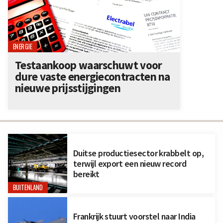
ENERGIE
Testaankoop waarschuwt voor
dure vaste energiecontracten na
nieuwe prijsstijgingen
Duitse productiesector krabbelt op,
terwijl export een nieuw record
bereikt
BUITENLAND
Frankrijk stuurt voorstel naar India