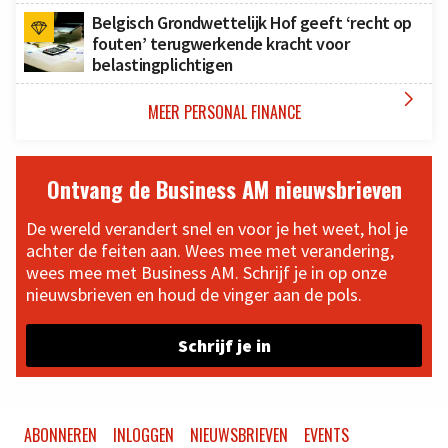
Belgisch Grondwettelijk Hof geeft ‘recht op
fouten’ terugwerkende kracht voor
belastingplichtigen

MEER PERSONAL FINANCE
Ontvang de Business AM nieuwsbrieven
De wereld verandert snel en voor je het weet, hol je
achter de feiten aan. Wees mee met verandering,
wees mee met Business AM. Schrijf je in op onze
nieuwsbrieven en houd de vinger aan de pols.
Schrijf je in
ABONNEREN
INLOGGEN
NIEUWSBRIEVEN
EVENTS