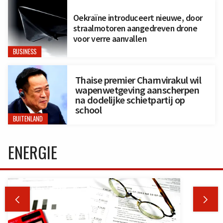
Oekraïne introduceert nieuwe, door
straalmotoren aangedreven drone
voor verre aanvallen
BUSINESS
Thaise premier Charnvirakul wil
wapenwetgeving aanscherpen
na dodelijke schietpartij op
school
BUITENLAND
ENERGIE

