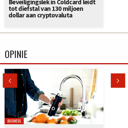
Beveiligingslek in Coldcard leidt
tot diefstal van 130 miljoen
dollar aan cryptovaluta
OPINIE


BUSINESS