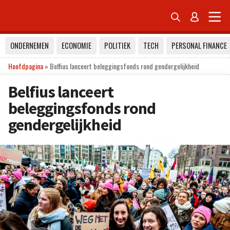


ONDERNEMEN
ECONOMIE
POLITIEK
TECH
PERSONAL FINANCE
Hoofdpagina
»
Belfius lanceert beleggingsfonds rond gendergelijkheid
Belfius lanceert
beleggingsfonds rond
gendergelijkheid