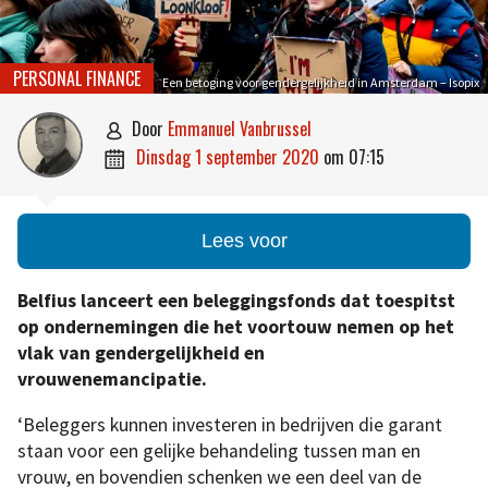
PERSONAL FINANCE
Een betoging voor gendergelijkheid in Amsterdam – Isopix
door
Emmanuel Vanbrussel

dinsdag 1 september 2020
om
07:15

Lees voor
Belfius lanceert een beleggingsfonds dat toespitst
op ondernemingen die het voortouw nemen op het
vlak van gendergelijkheid en
vrouwenemancipatie.
‘Beleggers kunnen investeren in bedrijven die garant
staan voor een gelijke behandeling tussen man en
vrouw, en bovendien schenken we een deel van de