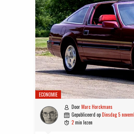
ECONOMIE
door
Marc Horckmans

gepubliceerd op
dinsdag 5 nove

2
min lezen
