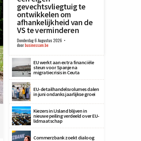
gevechtsvliegtuig te
ontwikkelen om
afhankelijkheid van de
VS te verminderen
Donderdag 6 Augustus 2026
door
businessam.be
EU werkt aan extra financiële
steun voor Spanje na
migratiecrisis in Ceuta
EU-detailhandelsvolumes dalen
in juni ondanks jaarlijkse groei
Kiezers in IJsland blijven in
nieuwe peiling verdeeld over EU-
lidmaatschap
Commerzbank zoekt dialoog