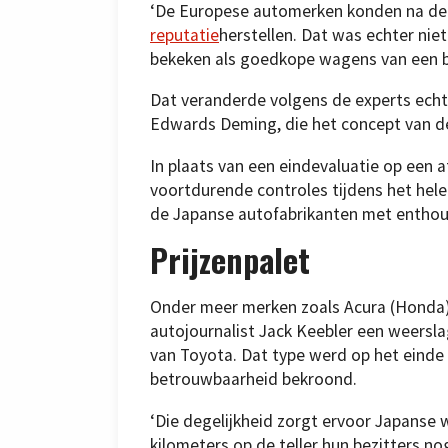
‘De Europese automerken konden na d
reputatie
herstellen. Dat was echter nie
bekeken als goedkope wagens van een be
Dat veranderde volgens de experts echt
Edwards Deming, die het concept van d
In plaats van een eindevaluatie op een
voortdurende controles tijdens het hel
de Japanse autofabrikanten met entho
Prijzenpalet
Onder meer merken zoals Acura (Honda), 
autojournalist Jack Keebler een weersla
van Toyota. Dat type werd op het einde 
betrouwbaarheid bekroond.
‘Die degelijkheid zorgt ervoor Japanse 
kilometers op de teller hun bezitters nog