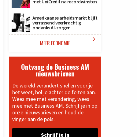
met UniCredit na recordwinsten
Amerikaanse arbeidsmarkt blijft
verrassend veerkrachtig
ondanks AI-zorgen

MEER ECONOMIE
Ontvang de Business AM
nieuwsbrieven
De wereld verandert snel en voor je
het weet, hol je achter de feiten aan.
Wees mee met verandering, wees
mee met Business AM. Schrijf je in op
onze nieuwsbrieven en houd de
vinger aan de pols.
Schrijf je in