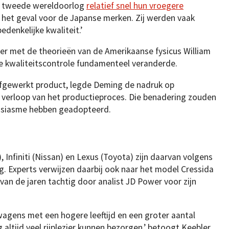
e tweede wereldoorlog
relatief snel hun vroegere
t het geval voor de Japanse merken. Zij werden vaak
denkelijke kwaliteit.’
er met de theorieën van de Amerikaanse fysicus William
e kwaliteitscontrole fundamenteel veranderde.
 afgewerkt product, legde Deming de nadruk op
e verloop van het productieproces. Die benadering zouden
usiasme hebben geadopteerd.
Infiniti (Nissan) en Lexus (Toyota) zijn daarvan volgens
g. Experts verwijzen daarbij ook naar het model Cressida
van de jaren tachtig door analist JD Power voor zijn
wagens met een hogere leeftijd en een groter aantal
 altijd veel rijplezier kunnen bezorgen,’ betoogt Keebler.