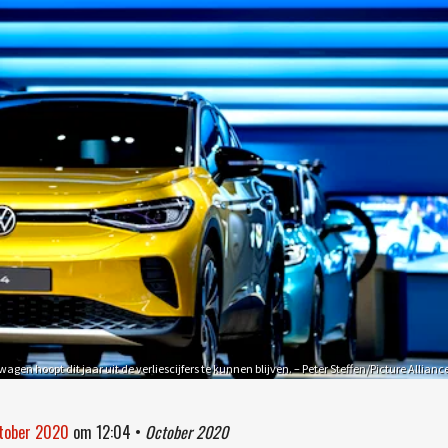
wagen hoopt dit jaar uit de verliescijfers te kunnen blijven. – Peter Steffen/Picture Allianc
ktober 2020
om
12:04
•
October 2020