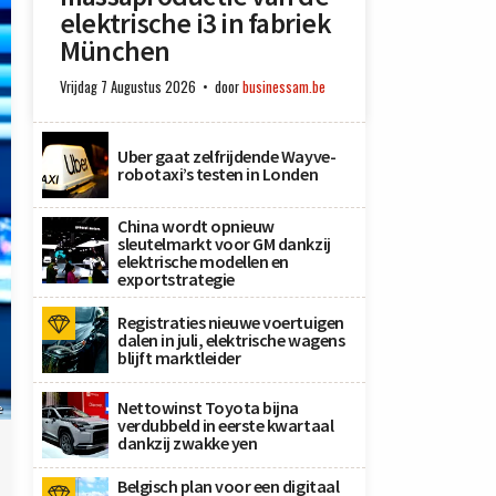
elektrische i3 in fabriek
München
Vrijdag 7 Augustus 2026
door
businessam.be
Uber gaat zelfrijdende Wayve-
robotaxi’s testen in Londen
China wordt opnieuw
sleutelmarkt voor GM dankzij
elektrische modellen en
exportstrategie
Registraties nieuwe voertuigen
dalen in juli, elektrische wagens
blijft marktleider
Nettowinst Toyota bijna
e
verdubbeld in eerste kwartaal
dankzij zwakke yen
Belgisch plan voor een digitaal