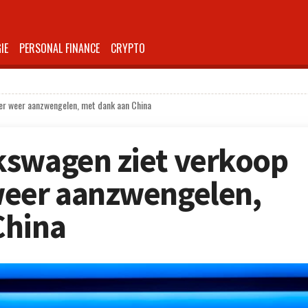
IE
PERSONAL FINANCE
CRYPTO
er weer aanzwengelen, met dank aan China
kswagen ziet verkoop
weer aanzwengelen,
China