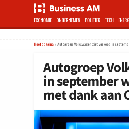
ECONOMIE
ONDERNEMEN
POLITIEK
TECH
ENERG
Hoofdpagina
»
Autogroep Volkswagen ziet verkoop in septemb
Autogroep Vol
in september 
met dank aan 