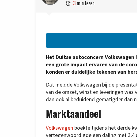
3
min lezen

Het Duitse autoconcern Volkswagen he
een grote impact ervaren van de cor
konden er duidelijke tekenen van her
Dat meldde Volkswagen bij de presentat
van de omzet, winst en leveringen was 
dan ook al beduidend gematigder dan na 
Marktaandeel
Volkswagen
boekte tijdens het derde kw
vertegenwoordigde een daling met 3,4 p