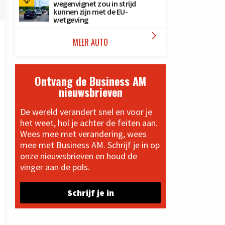
wegenvignet zou in strijd
kunnen zijn met de EU-
wetgeving

MEER AUTO
Ontvang de Business AM
nieuwsbrieven
De wereld verandert snel en voor je
het weet, hol je achter de feiten aan.
Wees mee met verandering, wees
mee met Business AM. Schrijf je in op
onze nieuwsbrieven en houd de
vinger aan de pols.
Schrijf je in