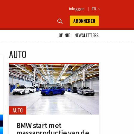
Inloggen
|
FR

ABONNEREN

OPINIE
NEWSLETTERS
AUTO
AUTO
BMW start met
massaproductie van de