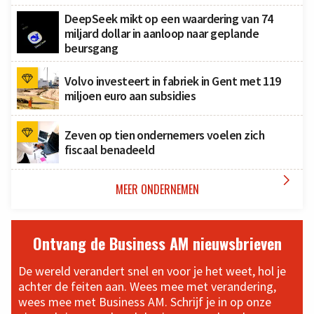
DeepSeek mikt op een waardering van 74
miljard dollar in aanloop naar geplande
beursgang
Volvo investeert in fabriek in Gent met 119
miljoen euro aan subsidies
Zeven op tien ondernemers voelen zich
fiscaal benadeeld

MEER ONDERNEMEN
Ontvang de Business AM nieuwsbrieven
De wereld verandert snel en voor je het weet, hol je
achter de feiten aan. Wees mee met verandering,
wees mee met Business AM. Schrijf je in op onze