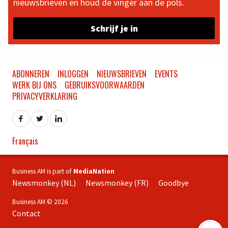
nieuwsbrieven en houd de vinger aan de pols.
Schrijf je in
ABONNEREN
INLOGGEN
NIEUWSBRIEVEN
EVENTS
WERK BIJ ONS
GEBRUIKSVOORWAARDEN
PRIVACYVERKLARING
Français
Business AM is part of
MediaNation
Newsmonkey (NL)
Newsmonkey (FR)
Goodbye
Business AM © 2026
Contact