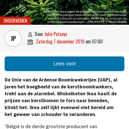
Winkels als Ikea jagen de prijzen van dennenbomen naar
beneden waardoor boomkwekerijen zich genoodzaakt
zien hun prijzen te verlagen, klinkt het bij Unie van de
ONDERNEMEN
Ardense Boomkwekerijen. – EPA/FOCKE STRANGMANN
door
Julie Putseys

JP
zaterdag 7 december 2019
om
07:00

Lees voor
De Unie van de Ardense Boomkwekerijen (UAP), al
jaren het boegbeeld van de kerstboomkwekers,
trekt aan de alarmbel. Winkelketen Ikea haalt de
prijzen van kerstbomen te fors naar beneden,
klinkt het.
Ikea zelf lijkt evenwel niet bereid om
het geweer van schouder te veranderen.
‘België is de derde grootste producent van