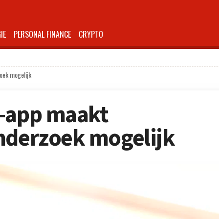
IE
PERSONAL FINANCE
CRYPTO
oek mogelijk
h-app maakt
nderzoek mogelijk