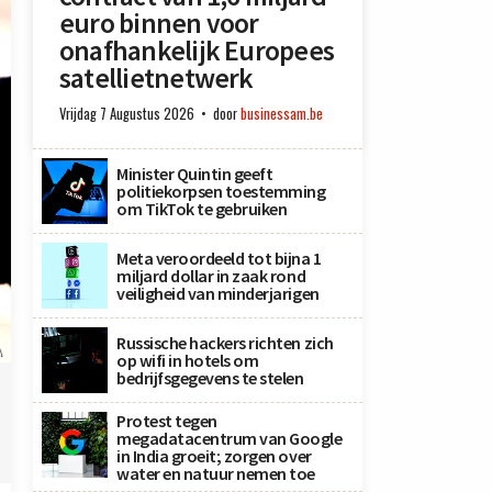
euro binnen voor
onafhankelijk Europees
satellietnetwerk
Vrijdag 7 Augustus 2026
door
businessam.be
Minister Quintin geeft
politiekorpsen toestemming
om TikTok te gebruiken
Meta veroordeeld tot bijna 1
miljard dollar in zaak rond
veiligheid van minderjarigen
Russische hackers richten zich
A
op wifi in hotels om
bedrijfsgegevens te stelen
Protest tegen
megadatacentrum van Google
in India groeit; zorgen over
water en natuur nemen toe