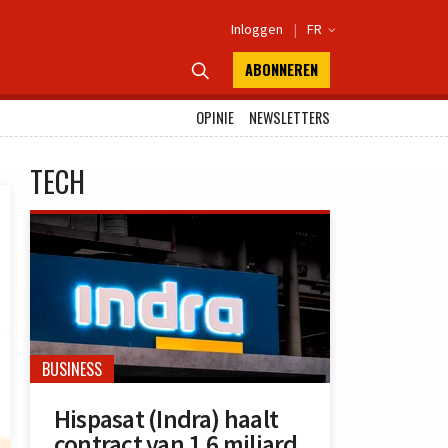
Inloggen
|
FR

ABONNEREN

OPINIE
NEWSLETTERS
TECH
BUSINESS
Hispasat (Indra) haalt
contract van 1,6 miljard