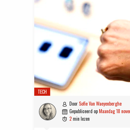
TECH
door
Sofie Van Waeyenberghe

gepubliceerd op
maandag 18 nov

2
min lezen
