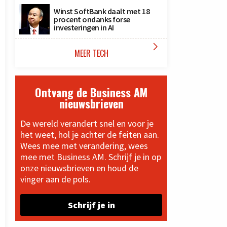
Winst SoftBank daalt met 18
procent ondanks forse
investeringen in AI

MEER TECH
Ontvang de Business AM
nieuwsbrieven
De wereld verandert snel en voor je
het weet, hol je achter de feiten aan.
Wees mee met verandering, wees
mee met Business AM. Schrijf je in op
onze nieuwsbrieven en houd de
vinger aan de pols.
Schrijf je in