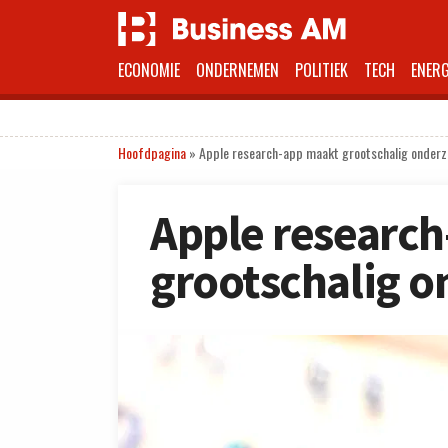
ECONOMIE
ONDERNEMEN
POLITIEK
TECH
ENERG
Hoofdpagina
»
Apple research-app maakt grootschalig onderz
Apple researc
grootschalig o