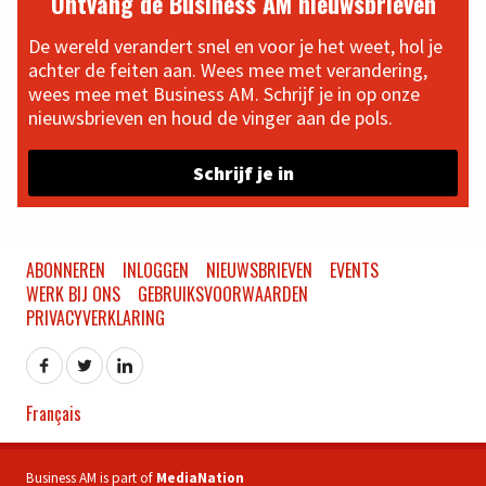
Ontvang de Business AM nieuwsbrieven
De wereld verandert snel en voor je het weet, hol je
achter de feiten aan. Wees mee met verandering,
wees mee met Business AM. Schrijf je in op onze
nieuwsbrieven en houd de vinger aan de pols.
Schrijf je in
ABONNEREN
INLOGGEN
NIEUWSBRIEVEN
EVENTS
WERK BIJ ONS
GEBRUIKSVOORWAARDEN
PRIVACYVERKLARING
Français
Business AM is part of
MediaNation