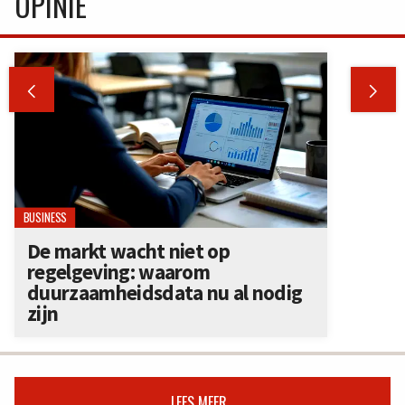
OPINIE


BUSINESS
De markt wacht niet op
regelgeving: waarom
duurzaamheidsdata nu al nodig
zijn
LEES MEER...