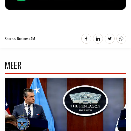
Source: BusinessAM
MEER