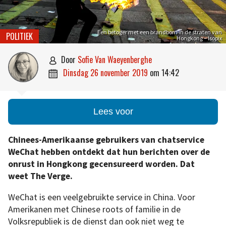
Een betoger met een brandbom in de straten van
POLITIEK
Hongkong – Isopix
door
Sofie Van Waeyenberghe

dinsdag 26 november 2019
om
14:42

Lees voor
Chinees-Amerikaanse gebruikers van chatservice
WeChat hebben ontdekt dat hun berichten over de
onrust in Hongkong gecensureerd worden. Dat
weet The Verge.
WeChat is een veelgebruikte service in China. Voor
Amerikanen met Chinese roots of familie in de
Volksrepubliek is de dienst dan ook niet weg te