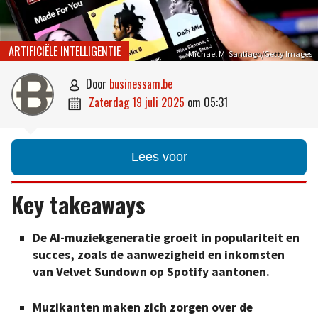
ARTIFICIËLE INTELLIGENTIE
Michael M. Santiago/Getty Images
door
businessam.be

zaterdag 19 juli 2025
om
05:31

Lees voor
Key takeaways
De AI-muziekgeneratie groeit in populariteit en
succes, zoals de aanwezigheid en inkomsten
van Velvet Sundown op Spotify aantonen.
Muzikanten maken zich zorgen over de