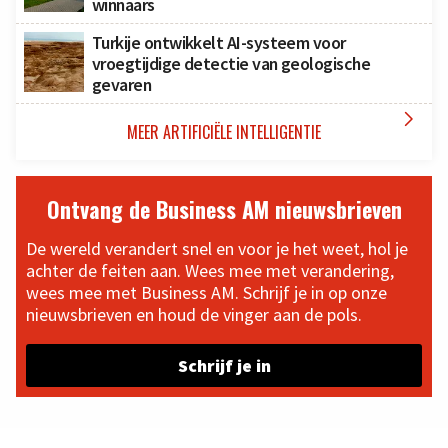
winnaars
Turkije ontwikkelt AI-systeem voor
vroegtijdige detectie van geologische
gevaren

MEER ARTIFICIËLE INTELLIGENTIE
Ontvang de Business AM nieuwsbrieven
De wereld verandert snel en voor je het weet, hol je
achter de feiten aan. Wees mee met verandering,
wees mee met Business AM. Schrijf je in op onze
nieuwsbrieven en houd de vinger aan de pols.
Schrijf je in