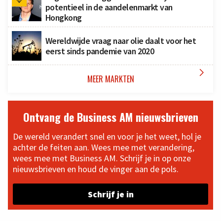
potentieel in de aandelenmarkt van
Hongkong
Wereldwijde vraag naar olie daalt voor het
eerst sinds pandemie van 2020

MEER MARKTEN
Ontvang de Business AM nieuwsbrieven
De wereld verandert snel en voor je het weet, hol je
achter de feiten aan. Wees mee met verandering,
wees mee met Business AM. Schrijf je in op onze
nieuwsbrieven en houd de vinger aan de pols.
Schrijf je in