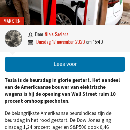
MARKTEN
isopix
door
Niels Saelens

dinsdag 17 november 2020
om
15:40

Lees voor
Tesla is de beursdag in glorie gestart. Het aandeel
van de Amerikaanse bouwer van elektrische
wagens is bij de opening van Wall Street ruim 10
procent omhoog geschoten.
De belangrijkste Amerikaanse beursindices zijn de
beursdag in het rood gestart. De Dow Jones ging
dinsdag 1,24 procent lager en S&P500 dook 0,46