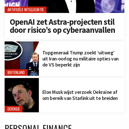
ARTIFICIËLE INTELLIGENTIE
OpenAI zet Astra-projecten stil
door risico’s op cyberaanvallen
Topgeneraal Trump zoekt ‘uitweg’
uit Iran-oorlog nu militaire opties van
de VS beperkt zijn
BUITENLAND
Elon Musk wijst verzoek Oekraïne af
om bereik van Starlink uit te breiden
DEFENSIE
PERSONAL FINANCE