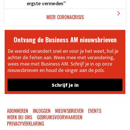
ergste vermeden”

MEER CORONACRISIS
Ontvang de Business AM nieuwsbrieven
De wereld verandert snel en voor je het weet, hol je
achter de feiten aan. Wees mee met verandering,
wees mee met Business AM. Schrijf je in op onze
nieuwsbrieven en houd de vinger aan de pols.
Schrijf je in
ABONNEREN
INLOGGEN
NIEUWSBRIEVEN
EVENTS
WERK BIJ ONS
GEBRUIKSVOORWAARDEN
PRIVACYVERKLARING