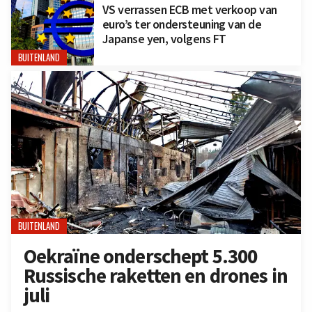
VS verrassen ECB met verkoop van
euro’s ter ondersteuning van de
Japanse yen, volgens FT
BUITENLAND
BUITENLAND
Oekraïne onderschept 5.300
Russische raketten en drones in
juli