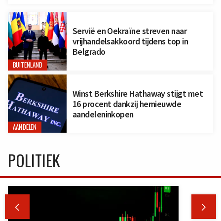
Servië en Oekraïne streven naar
vrijhandelsakkoord tijdens top in
Belgrado
BUITENLAND
Winst Berkshire Hathaway stijgt met
16 procent dankzij hernieuwde
aandeleninkopen
AANDELEN
POLITIEK

