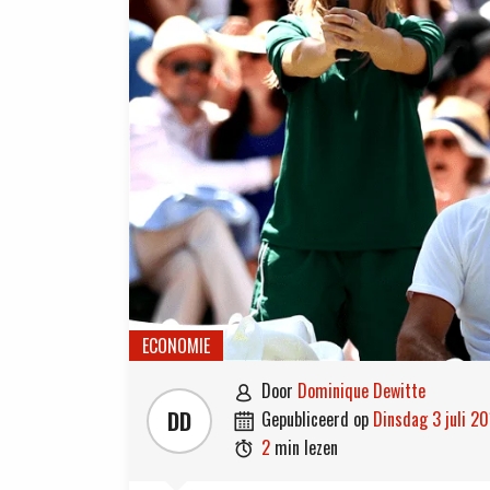
ECONOMIE
door
Dominique Dewitte

DD
gepubliceerd op
dinsdag 3 juli 2

2
min lezen
