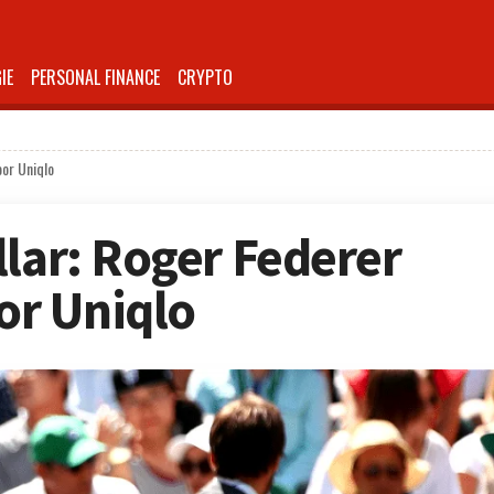
IE
PERSONAL FINANCE
CRYPTO
oor Uniqlo
llar: Roger Federer
oor Uniqlo