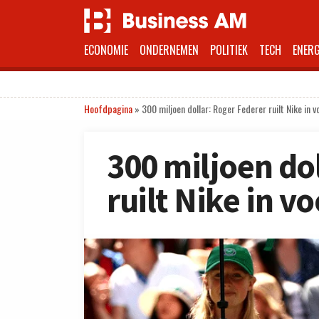
ECONOMIE
ONDERNEMEN
POLITIEK
TECH
ENERG
Hoofdpagina
»
300 miljoen dollar: Roger Federer ruilt Nike in v
300 miljoen do
ruilt Nike in v