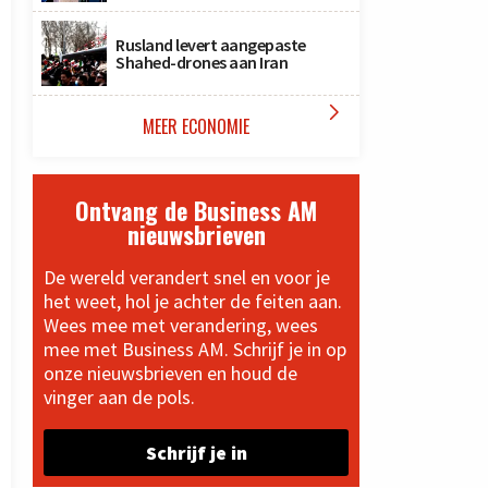
Rusland levert aangepaste
Shahed-drones aan Iran

MEER ECONOMIE
Ontvang de Business AM
nieuwsbrieven
De wereld verandert snel en voor je
het weet, hol je achter de feiten aan.
Wees mee met verandering, wees
mee met Business AM. Schrijf je in op
onze nieuwsbrieven en houd de
vinger aan de pols.
Schrijf je in