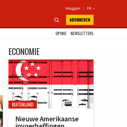
Inloggen
|
FR

ABONNEREN

OPINIE
NEWSLETTERS
ECONOMIE
BUITENLAND
Nieuwe Amerikaanse
invoerheffingen