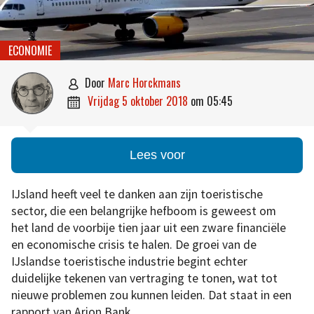
ECONOMIE
door
Marc Horckmans

vrijdag 5 oktober 2018
om
05:45

Lees voor
IJsland heeft veel te danken aan zijn toeristische
sector, die een belangrijke hefboom is geweest om
het land de voorbije tien jaar uit een zware financiële
en economische crisis te halen. De groei van de
IJslandse toeristische industrie begint echter
duidelijke tekenen van vertraging te tonen, wat tot
nieuwe problemen zou kunnen leiden. Dat staat in een
rapport van Arion Bank.