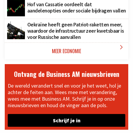
Hof van Cassatie oordeelt dat
aandelenopties onder sociale bijdragen vallen
Oekraïne heeft geen Patriot-raketten meer,
waardoor de infrastructuur zeer kwetsbaar is
voor Russische aanvallen

MEER ECONOMIE
Ontvang de Business AM nieuwsbrieven
De wereld verandert snel en voor je het weet, hol je
achter de feiten aan. Wees mee met verandering,
wees mee met Business AM. Schrijf je in op onze
nieuwsbrieven en houd de vinger aan de pols.
Schrijf je in