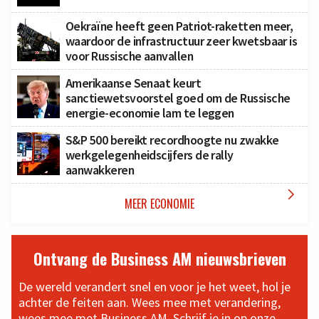
Oekraïne heeft geen Patriot-raketten meer,
waardoor de infrastructuur zeer kwetsbaar is
voor Russische aanvallen
Amerikaanse Senaat keurt
sanctiewetsvoorstel goed om de Russische
energie-economie lam te leggen
S&P 500 bereikt recordhoogte nu zwakke
werkgelegenheidscijfers de rally
aanwakkeren

MEER ECONOMIE
Ontvang de Business AM nieuwsbrieven
De wereld verandert snel en voor je het weet, hol je
achter de feiten aan. Wees mee met verandering,
wees mee met Business AM. Schrijf je in op onze