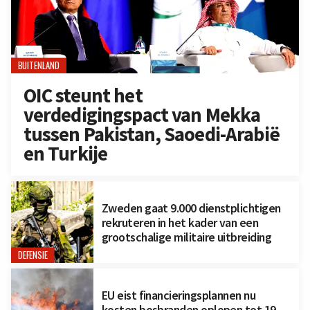
BUITENLAND
OIC steunt het
verdedigingspact van Mekka
tussen Pakistan, Saoedi-Arabië
en Turkije
Zweden gaat 9.000 dienstplichtigen
rekruteren in het kader van een
grootschalige militaire uitbreiding
DEFENSIE
EU eist financieringsplannen nu
kosten bosbranden oplopen tot 19