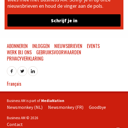
nieuwsbrieven en houd de vinger aan de pols.
Schrijf je in
ABONNEREN
INLOGGEN
NIEUWSBRIEVEN
EVENTS
WERK BIJ ONS
GEBRUIKSVOORWAARDEN
PRIVACYVERKLARING
Français
Business AM is part of
MediaNation
Newsmonkey (NL)
Newsmonkey (FR)
Goodbye
Business AM © 2026
Contact