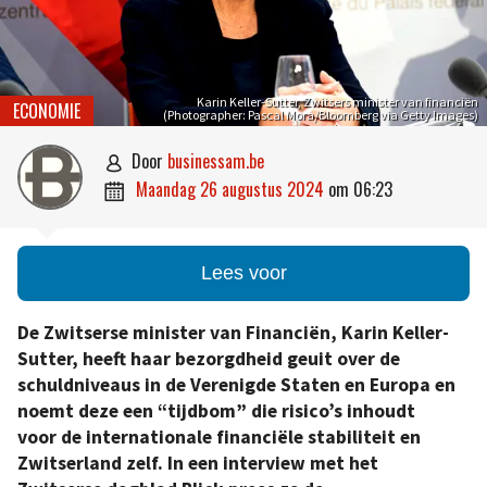
Karin Keller-Sutter, Zwitsers minister van financiën
ECONOMIE
(Photographer: Pascal Mora/Bloomberg via Getty Images)
door
businessam.be

maandag 26 augustus 2024
om
06:23

Lees voor
De Zwitserse minister van Financiën, Karin Keller-
Sutter, heeft haar bezorgdheid geuit over de
schuldniveaus in de Verenigde Staten en Europa en
noemt deze een “tijdbom” die risico’s inhoudt
voor de internationale financiële stabiliteit en
Zwitserland zelf. In een interview met het