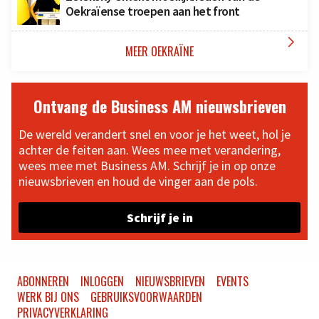
Oekraïense troepen aan het front

MEER OEKRAÏNE
Ontvang de Business AM nieuwsbrieven
De wereld verandert snel en voor je het weet, hol je
achter de feiten aan. Wees mee met verandering,
wees mee met Business AM. Schrijf je in op onze
nieuwsbrieven en houd de vinger aan de pols.
Schrijf je in
ABONNEREN
INLOGGEN
NIEUWSBRIEVEN
EVENTS
WERK BIJ ONS
GEBRUIKSVOORWAARDEN
PRIVACYVERKLARING