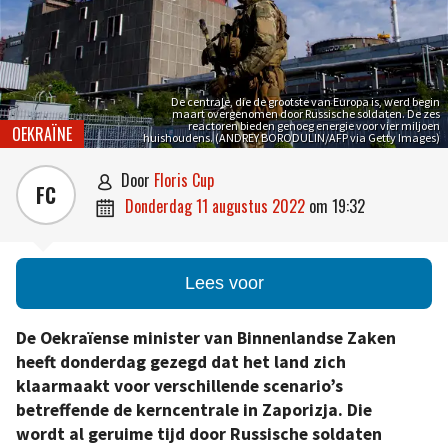
De centrale, die de grootste van Europa is, werd begin
maart overgenomen door Russische soldaten. De zes
reactoren bieden genoeg energie voor vier miljoen
OEKRAÏNE
huishoudens. (ANDREY BORODULIN/AFP via Getty Images)
door
Floris Cup

FC
donderdag 11 augustus 2022
om
19:32

Lees voor
De Oekraïense minister van Binnenlandse Zaken
heeft donderdag gezegd dat het land zich
klaarmaakt voor verschillende scenario’s
betreffende de kerncentrale in Zaporizja. Die
wordt al geruime tijd door Russische soldaten