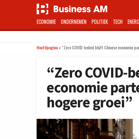
ECONOMIE
ONDERNEMEN
POLITIEK
TECH
ENERG
Hoofdpagina
»
“Zero COVID-beleid blijft Chinese economie pa
“Zero COVID-bel
economie part
hogere groei”