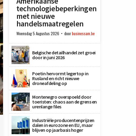
Amerikaanse
technologiebeperkingen
met nieuwe
handelsmaatregelen
Woensdag 5 Augustus 2026
door
businessam.be
Belgische detailhandel zet groei
door in juni 2026
Poetin hervormt legertop in
Rusland en richt nieuwe
droneafdeling op
Montenegro overspoeld door
toeristen: chaos aan de grens en
urenlange files
s
Industriële producentenprijzen
dalen in eurozone en EU, maar
blijven op jaarbasis hoger