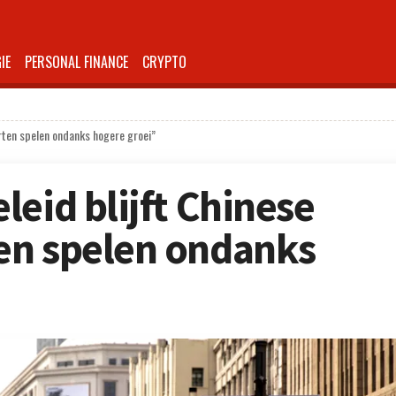
IE
PERSONAL FINANCE
CRYPTO
rten spelen ondanks hogere groei”
eid blijft Chinese
en spelen ondanks