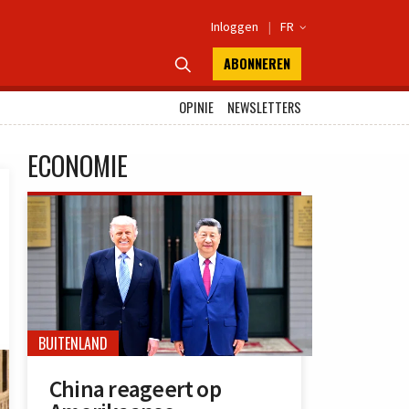
Inloggen
|
FR

ABONNEREN

OPINIE
NEWSLETTERS
ECONOMIE
BUITENLAND
China reageert op