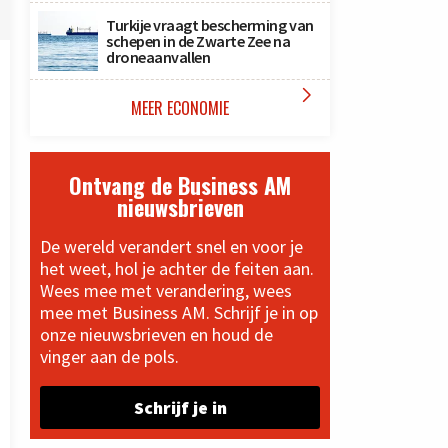
Turkije vraagt bescherming van
schepen in de Zwarte Zee na
droneaanvallen

MEER ECONOMIE
Ontvang de Business AM
nieuwsbrieven
De wereld verandert snel en voor je
het weet, hol je achter de feiten aan.
Wees mee met verandering, wees
mee met Business AM. Schrijf je in op
onze nieuwsbrieven en houd de
vinger aan de pols.
Schrijf je in