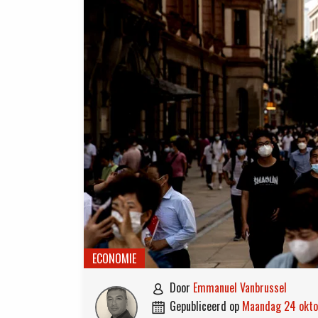
ECONOMIE
door
Emmanuel Vanbrussel

gepubliceerd op
maandag 24 okt
