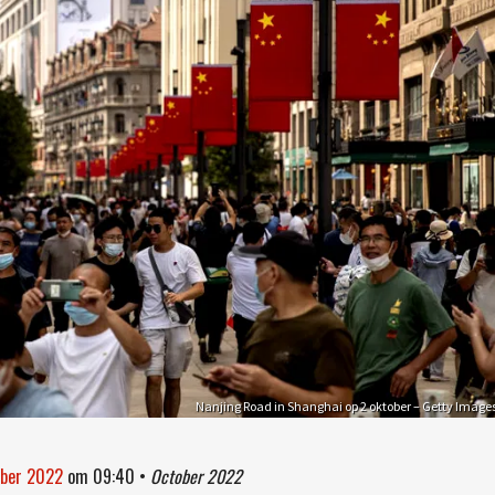
Nanjing Road in Shanghai op 2 oktober – Getty Image
ober 2022
om
09:40
•
October 2022