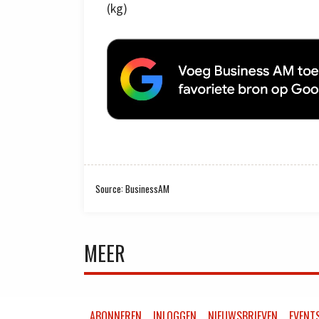
(kg)
Source: BusinessAM
MEER
ABONNEREN
INLOGGEN
NIEUWSBRIEVEN
EVENT