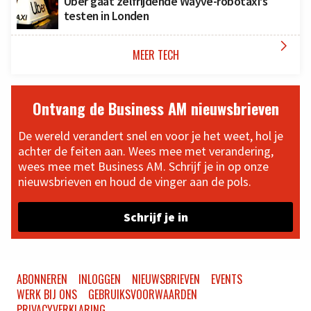
Uber gaat zelfrijdende Wayve-robotaxi’s
testen in Londen

MEER TECH
Ontvang de Business AM nieuwsbrieven
De wereld verandert snel en voor je het weet, hol je
achter de feiten aan. Wees mee met verandering,
wees mee met Business AM. Schrijf je in op onze
nieuwsbrieven en houd de vinger aan de pols.
Schrijf je in
ABONNEREN
INLOGGEN
NIEUWSBRIEVEN
EVENTS
WERK BIJ ONS
GEBRUIKSVOORWAARDEN
PRIVACYVERKLARING