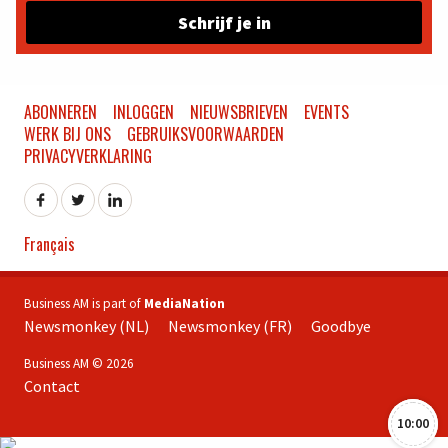
Schrijf je in
ABONNEREN
INLOGGEN
NIEUWSBRIEVEN
EVENTS
WERK BIJ ONS
GEBRUIKSVOORWAARDEN
PRIVACYVERKLARING
Français
Business AM is part of
MediaNation
Newsmonkey (NL)
Newsmonkey (FR)
Goodbye
Business AM © 2026
Contact
10:00