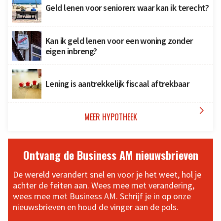
Geld lenen voor senioren: waar kan ik terecht?
Kan ik geld lenen voor een woning zonder
eigen inbreng?
Lening is aantrekkelijk fiscaal aftrekbaar

MEER HYPOTHEEK
Ontvang de Business AM nieuwsbrieven
De wereld verandert snel en voor je het weet, hol je
achter de feiten aan. Wees mee met verandering,
wees mee met Business AM. Schrijf je in op onze
nieuwsbrieven en houd de vinger aan de pols.