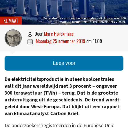
De productie van steenkoolcentrales valt dit jaar met 300
KLIMAAT
terawattuur terug. – EPA-EFE/FRIEDEMANN VOGEL
door
Marc Horckmans

maandag 25 november 2019
om
11:09

Lees voor
De elektriciteitsproductie in steenkoolcentrales
valt dit jaar wereldwijd met 3 procent – ongeveer
300 terawattuur (TWh) – terug. Dat is de grootste
achteruitgang uit de geschiedenis. De trend wordt
geleid door West-Europa. Dat blijkt uit een rapport
van klimaatanalyst Carbon Brief.
De onderzoekers registreerden in de Europese Unie