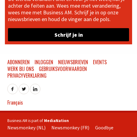
achter de feiten aan. Wees mee met verandering,
wees mee met Business AM. Schrijf je in op onze
nieuwsbrieven en houd de vinger aan de pols.
Schrijf je in
ABONNEREN
INLOGGEN
NIEUWSBRIEVEN
EVENTS
WERK BIJ ONS
GEBRUIKSVOORWAARDEN
PRIVACYVERKLARING
Français
Business AM is part of
MediaNation
Newsmonkey (NL)
Newsmonkey (FR)
Goodbye