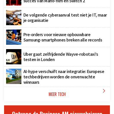
succes van Mario-film en Switch 2
De volgende cyberaanval test niet je IT, maar
je organisatie
Pre-orders voor nieuwe opbouwbare
Samsung-smartphones breken alle records
Uber gaat zelfrijdende Wayve-robotaxi’s
testen in Londen
AI-hype verschuift naar integratie: Europese
techbedrijven worden de onverwachte
winnaars

MEER TECH
Ontvang de Business AM nieuwsbrieven