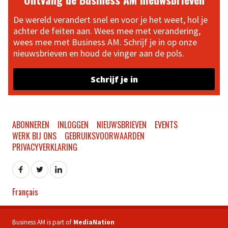
De wereld verandert snel en voor je het weet, hol je
achter de feiten aan. Wees mee met verandering,
wees mee met Business AM. Schrijf je in op onze
nieuwsbrieven en houd de vinger aan de pols.
Schrijf je in
ABONNEREN
INLOGGEN
NIEUWSBRIEVEN
EVENTS
WERK BIJ ONS
GEBRUIKSVOORWAARDEN
PRIVACYVERKLARING
Français
Business AM is part of
MediaNation