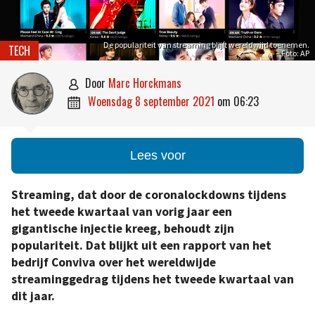
De populariteit van streaming blijft wereldwijd toenemen.
TECH
– Foto: AP
door
Marc Horckmans

woensdag 8 september 2021
om
06:23

Lees voor
Streaming, dat door de coronalockdowns tijdens
het tweede kwartaal van vorig jaar een
gigantische injectie kreeg, behoudt zijn
populariteit. Dat blijkt uit een rapport van het
bedrijf Conviva over het wereldwijde
streaminggedrag tijdens het tweede kwartaal van
dit jaar.