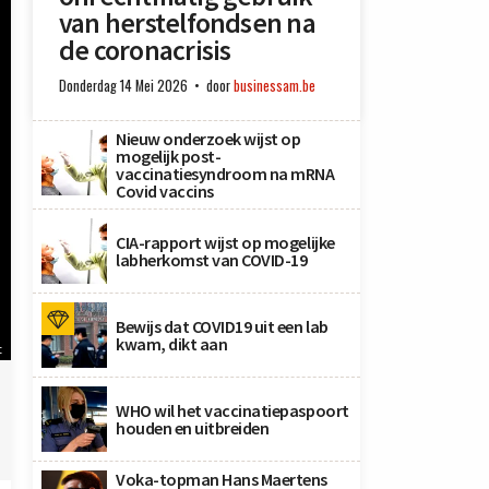
van herstelfondsen na
de coronacrisis
Donderdag 14 Mei 2026
door
businessam.be
Nieuw onderzoek wijst op
mogelijk post-
vaccinatiesyndroom na mRNA
Covid vaccins
CIA-rapport wijst op mogelijke
labherkomst van COVID-19
Bewijs dat COVID19 uit een lab
kwam, dikt aan
t
WHO wil het vaccinatiepaspoort
houden en uitbreiden
Voka-topman Hans Maertens