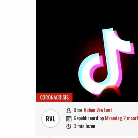
CORONACRISIS
door
Ruben Van Lent

RVL
gepubliceerd op
maandag 2 maar

3
min lezen
