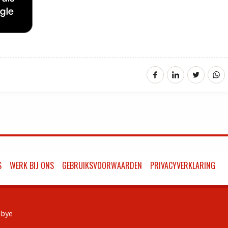
S
WERK BIJ ONS
GEBRUIKSVOORWAARDEN
PRIVACYVERKLARING
bye