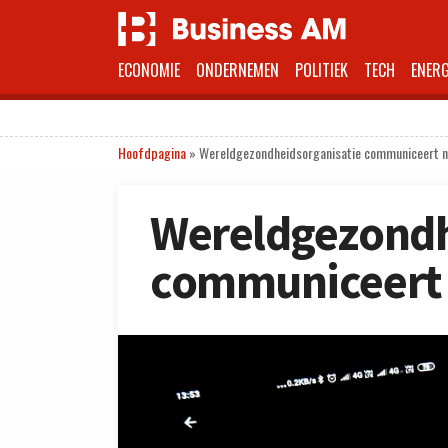
ECONOMIE
ONDERNEMEN
POLITIEK
TECH
ENERG
Hoofdpagina
»
Wereldgezondheidsorganisatie communiceert nu
Wereldgezondh
communiceert 