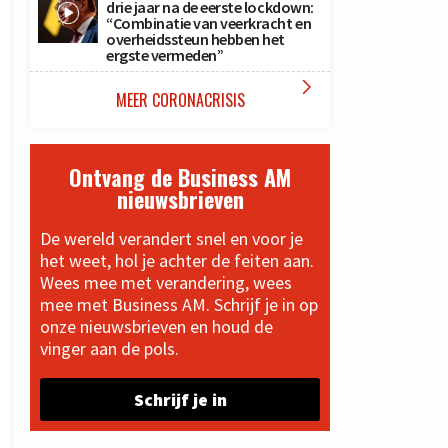
drie jaar na de eerste lockdown:
“Combinatie van veerkracht en
overheidssteun hebben het
ergste vermeden”

MEER CORONACRISIS
Ontvang de Business AM
nieuwsbrieven
De wereld verandert snel en voor je
het weet, hol je achter de feiten aan.
Wees mee met verandering, wees
mee met Business AM. Schrijf je in op
onze nieuwsbrieven en houd de
vinger aan de pols.
Schrijf je in