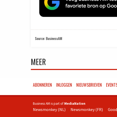
Source: BusinessAM
MEER
ABONNEREN
INLOGGEN
NIEUWSBRIEVEN
EVENT
Business AM is part of
MediaNation
Newsmonkey (NL)
Newsmonkey (FR)
Good