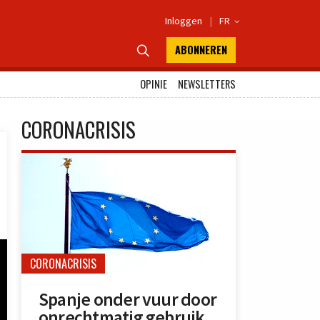
Inloggen
|
FR

ABONNEREN

OPINIE
NEWSLETTERS
CORONACRISIS
CORONACRISIS
Spanje onder vuur door
onrechtmatig gebruik