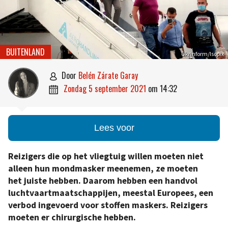
BUITENLAND
Ukrinform/Isopix
door
Belén Zárate Garay

zondag 5 september 2021
om
14:32

Lees voor
Reizigers die op het vliegtuig willen moeten niet
alleen hun mondmasker meenemen, ze moeten
het juiste hebben. Daarom hebben een handvol
luchtvaartmaatschappijen, meestal Europees, een
verbod ingevoerd voor stoffen maskers. Reizigers
moeten er chirurgische hebben.