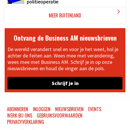
politieoperatie

MEER BUITENLAND
Ontvang de Business AM nieuwsbrieven
De wereld verandert snel en voor je het weet, hol je
achter de feiten aan. Wees mee met verandering,
wees mee met Business AM. Schrijf je in op onze
nieuwsbrieven en houd de vinger aan de pols.
Schrijf je in
ABONNEREN
INLOGGEN
NIEUWSBRIEVEN
EVENTS
WERK BIJ ONS
GEBRUIKSVOORWAARDEN
PRIVACYVERKLARING