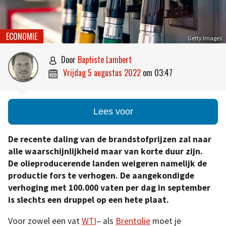
ECONOMIE
Getty Images
door
Baptiste Lambert

vrijdag 5 augustus 2022
om
03:47

Lees voor
De recente daling van de brandstofprijzen zal naar
alle waarschijnlijkheid maar van korte duur zijn.
De olieproducerende landen weigeren namelijk de
productie fors te verhogen. De aangekondigde
verhoging met 100.000 vaten per dag in september
is slechts een druppel op een hete plaat.
Voor zowel een vat
WTI
– als
Brentolie
moet je