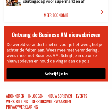
sluitingsdag voor supermarkten af

MEER ECONOMIE
Ontvang de Business AM nieuwsbrieven
De wereld verandert snel en voor je het weet, hol je
achter de feiten aan. Wees mee met verandering,
wees mee met Business AM. Schrijf je in op onze
nieuwsbrieven en houd de vinger aan de pols.
Schrijf je in
ABONNEREN
INLOGGEN
NIEUWSBRIEVEN
EVENTS
WERK BIJ ONS
GEBRUIKSVOORWAARDEN
PRIVACYVERKLARING