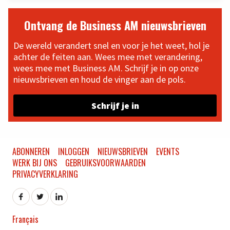
Ontvang de Business AM nieuwsbrieven
De wereld verandert snel en voor je het weet, hol je
achter de feiten aan. Wees mee met verandering,
wees mee met Business AM. Schrijf je in op onze
nieuwsbrieven en houd de vinger aan de pols.
Schrijf je in
ABONNEREN
INLOGGEN
NIEUWSBRIEVEN
EVENTS
WERK BIJ ONS
GEBRUIKSVOORWAARDEN
PRIVACYVERKLARING
Français