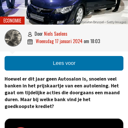
ECONOMIE
Autosalon Brussel – Getty Images
door
Niels Saelens

woensdag 17 januari 2024
om
18:03

Lees voor
Hoewel er dit jaar geen Autosalon is, snoeien veel
banken in het prijskaartje van een autolening. Het
gaat om tijdelijke acties die doorgaans een maand
duren. Maar bij welke bank vind je het
goedkoopste krediet?