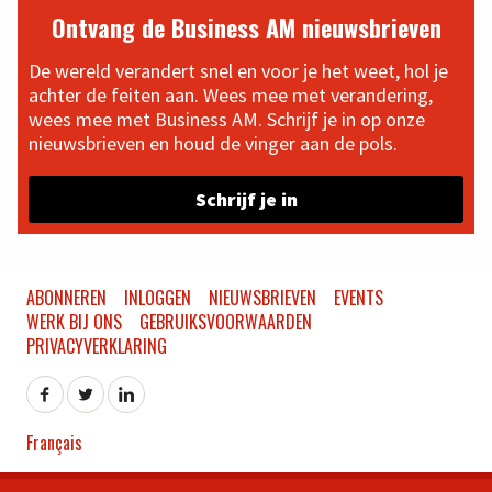
Ontvang de Business AM nieuwsbrieven
De wereld verandert snel en voor je het weet, hol je
achter de feiten aan. Wees mee met verandering,
wees mee met Business AM. Schrijf je in op onze
nieuwsbrieven en houd de vinger aan de pols.
Schrijf je in
ABONNEREN
INLOGGEN
NIEUWSBRIEVEN
EVENTS
WERK BIJ ONS
GEBRUIKSVOORWAARDEN
PRIVACYVERKLARING
Français