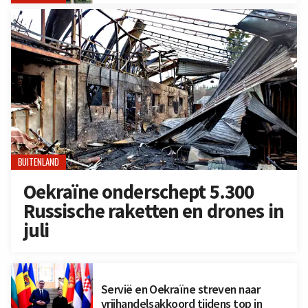
BUITENLAND
Oekraïne onderschept 5.300
Russische raketten en drones in
juli
Servië en Oekraïne streven naar
vrijhandelsakkoord tijdens top in