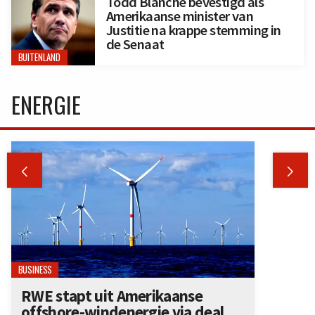
Todd Blanche bevestigd als
Amerikaanse minister van
Justitie na krappe stemming in
de Senaat
BUITENLAND
ENERGIE


BUSINESS
RWE stapt uit Amerikaanse
offshore-windenergie via deal