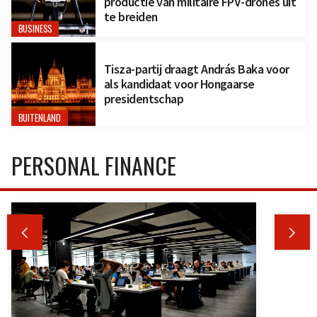
productie van militaire FPV-drones uit
te breiden
BUSINESS
Tisza-partij draagt András Baka voor
als kandidaat voor Hongaarse
presidentschap
BUITENLAND
PERSONAL FINANCE

