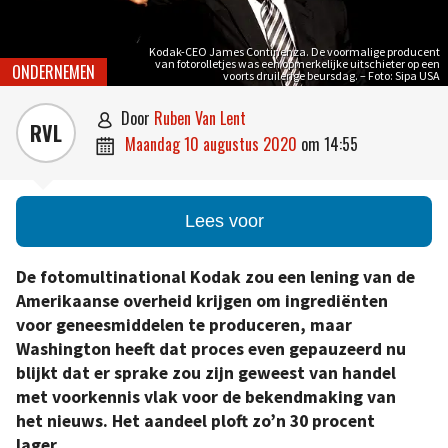
Kodak-CEO James Continenza. De voormalige producent
van fotorolletjes was een opmerkelijke uitschieter op een
ONDERNEMEN
voorts druilerige beursdag. – Foto: Sipa USA
door
Ruben Van Lent

RVL
maandag 10 augustus 2020
om
14:55

Lees voor
De fotomultinational Kodak zou een lening van de
Amerikaanse overheid krijgen om ingrediënten
voor geneesmiddelen te produceren, maar
Washington heeft dat proces even gepauzeerd nu
blijkt dat er sprake zou zijn geweest van handel
met voorkennis vlak voor de bekendmaking van
het nieuws. Het aandeel ploft zo’n 30 procent
lager.