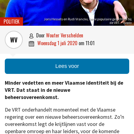
Joris Hessels en Rudi Vranckx, twee populaire gezichten bij
POLITIEK
de VRT. – Isopix
door
Wouter Verschelden

WV
woensdag 1 juli 2020
om
11:01

Lees voor
Minder vedetten en meer Vlaamse identiteit bij de
VRT. Dat staat in de nieuwe
beheersovereenkomst.
De VRT onderhandelt momenteel met de Vlaamse
regering over een nieuwe beheersovereenkomst. Zo’n
overeenkomst legt de krijtlijnen vast voor de
openbare omroep en haar leiders, voor de komende