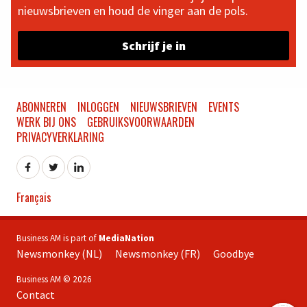
nieuwsbrieven en houd de vinger aan de pols.
Schrijf je in
ABONNEREN
INLOGGEN
NIEUWSBRIEVEN
EVENTS
WERK BIJ ONS
GEBRUIKSVOORWAARDEN
PRIVACYVERKLARING
Français
Business AM is part of
MediaNation
Newsmonkey (NL)
Newsmonkey (FR)
Goodbye
Business AM © 2026
Contact