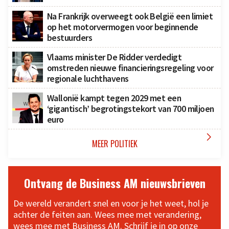
Na Frankrijk overweegt ook België een limiet
op het motorvermogen voor beginnende
bestuurders
Vlaams minister De Ridder verdedigt
omstreden nieuwe financieringsregeling voor
regionale luchthavens
Wallonië kampt tegen 2029 met een
‘gigantisch’ begrotingstekort van 700 miljoen
euro

MEER POLITIEK
Ontvang de Business AM nieuwsbrieven
De wereld verandert snel en voor je het weet, hol je
achter de feiten aan. Wees mee met verandering,
wees mee met Business AM. Schrijf je in op onze