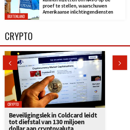
proef te stellen, waarschuwen
Amerikaanse inlichtingendiensten
BUITENLAND
CRYPTO


CRYPTO
Beveiligingslek in Coldcard leidt
tot diefstal van 130 miljoen
dollar aan cryptovaluta