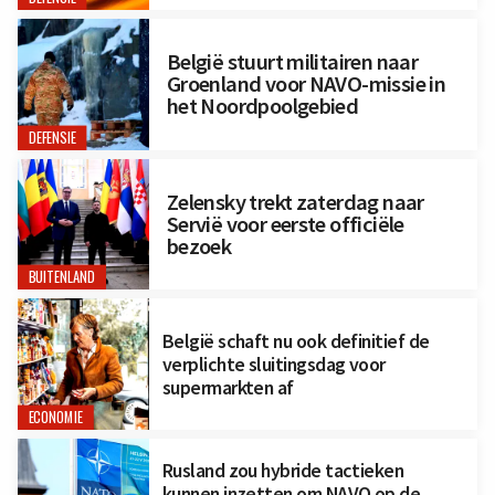
België stuurt militairen naar
Groenland voor NAVO-missie in
het Noordpoolgebied
DEFENSIE
Zelensky trekt zaterdag naar
Servië voor eerste officiële
bezoek
BUITENLAND
België schaft nu ook definitief de
verplichte sluitingsdag voor
supermarkten af
ECONOMIE
Rusland zou hybride tactieken
kunnen inzetten om NAVO op de