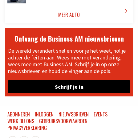

MEER AUTO
Ontvang de Business AM nieuwsbrieven
De wereld verandert snel en voor je het weet, hol je
achter de feiten aan. Wees mee met verandering,
wees mee met Business AM. Schrijf je in op onze
nieuwsbrieven en houd de vinger aan de pols.
Schrijf je in
ABONNEREN
INLOGGEN
NIEUWSBRIEVEN
EVENTS
WERK BIJ ONS
GEBRUIKSVOORWAARDEN
PRIVACYVERKLARING