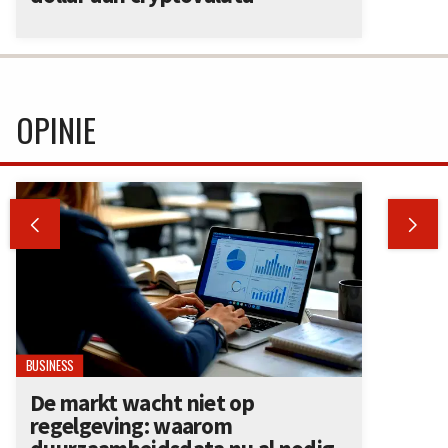
OPINIE


BUSINESS
De markt wacht niet op
regelgeving: waarom