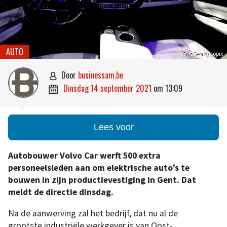
AUTO
Eric Seals/Isopix
door
businessam.be

dinsdag 14 september 2021
om
13:09

Lees voor
Autobouwer Volvo Car werft 500 extra
personeelsleden aan om elektrische auto’s te
bouwen in zijn productievestiging in Gent. Dat
meldt de directie dinsdag.
Na de aanwerving zal het bedrijf, dat nu al de
grootste industriële werkgever is van Oost-