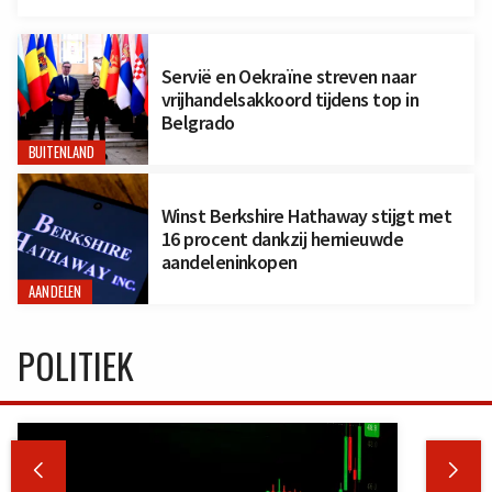
Servië en Oekraïne streven naar
vrijhandelsakkoord tijdens top in
Belgrado
BUITENLAND
Winst Berkshire Hathaway stijgt met
16 procent dankzij hernieuwde
aandeleninkopen
AANDELEN
POLITIEK

