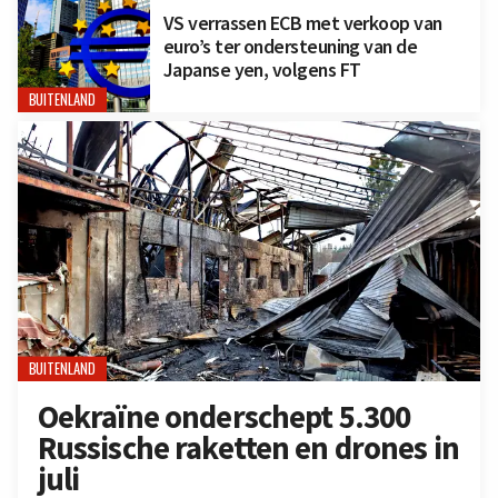
VS verrassen ECB met verkoop van
euro’s ter ondersteuning van de
Japanse yen, volgens FT
BUITENLAND
BUITENLAND
Oekraïne onderschept 5.300
Russische raketten en drones in
juli