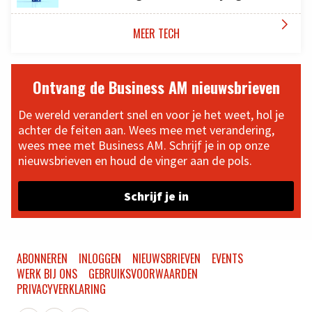

MEER TECH
Ontvang de Business AM nieuwsbrieven
De wereld verandert snel en voor je het weet, hol je
achter de feiten aan. Wees mee met verandering,
wees mee met Business AM. Schrijf je in op onze
nieuwsbrieven en houd de vinger aan de pols.
Schrijf je in
ABONNEREN
INLOGGEN
NIEUWSBRIEVEN
EVENTS
WERK BIJ ONS
GEBRUIKSVOORWAARDEN
PRIVACYVERKLARING