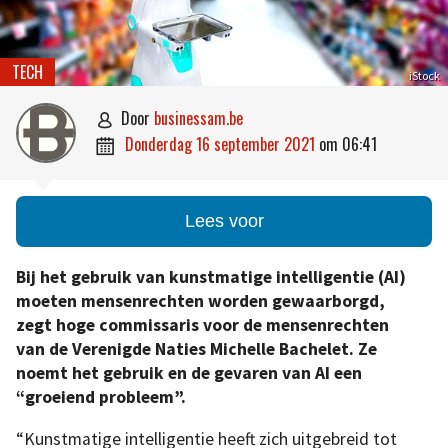
TECH
iStock
door
businessam.be

donderdag 16 september 2021
om
06:41

Lees voor
Bij het gebruik van kunstmatige intelligentie (AI)
moeten mensenrechten worden gewaarborgd,
zegt hoge commissaris voor de mensenrechten
van de Verenigde Naties Michelle Bachelet. Ze
noemt het gebruik en de gevaren van AI een
“groeiend probleem”.
“Kunstmatige intelligentie heeft zich uitgebreid tot