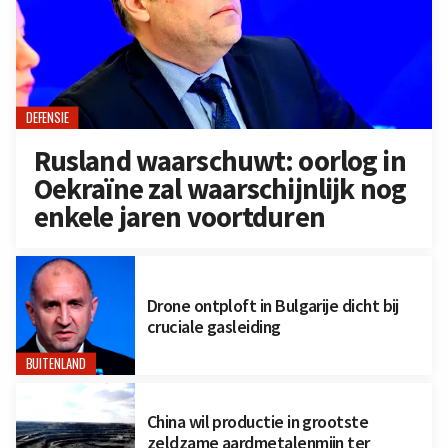
DEFENSIE
Rusland waarschuwt: oorlog in
Oekraïne zal waarschijnlijk nog
enkele jaren voortduren
Drone ontploft in Bulgarije dicht bij
cruciale gasleiding
BUITENLAND
China wil productie in grootste
zeldzame aardmetalenmijn ter