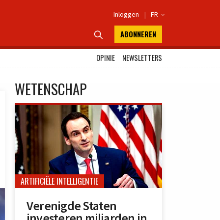
Inloggen
|
FR

ABONNEREN

OPINIE
NEWSLETTERS
WETENSCHAP
ARTIFICIËLE INTELLIGENTIE
Verenigde Staten
investeren miljarden in