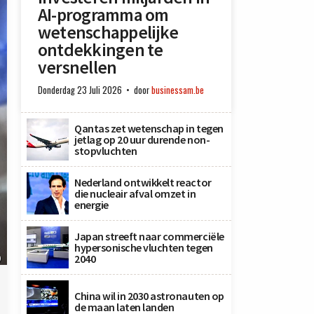
AI-programma om
wetenschappelijke
ontdekkingen te
versnellen
Donderdag 23 Juli 2026
door
businessam.be
Qantas zet wetenschap in tegen
jetlag op 20 uur durende non-
stopvluchten
Nederland ontwikkelt reactor
die nucleair afval omzet in
energie
Japan streeft naar commerciële
hypersonische vluchten tegen
2040
)
China wil in 2030 astronauten op
de maan laten landen