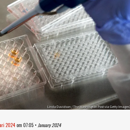
Linda Davidson / The Washington Post via Getty Images
uari 2024
om
07:05
•
January 2024