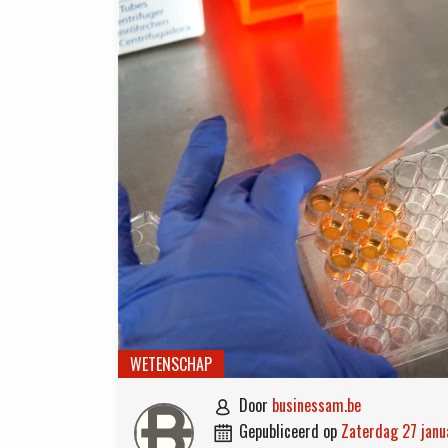
WETENSCHAP
door
businessam.be

gepubliceerd op
zaterdag 27 jan
