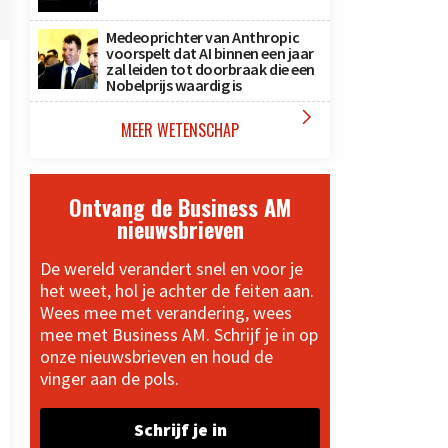
Medeoprichter van Anthropic
voorspelt dat AI binnen een jaar
zal leiden tot doorbraak die een
Nobelprijs waardig is

MEER WETENSCHAP
Ontvang de Business AM
nieuwsbrieven
De wereld verandert snel en voor je
het weet, hol je achter de feiten aan.
Wees mee met verandering, wees
mee met Business AM. Schrijf je in op
onze nieuwsbrieven en houd de
vinger aan de pols.
Schrijf je in