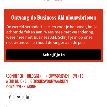
Ontvang de Business AM nieuwsbrieven
De wereld verandert snel en voor je het weet, hol je
achter de feiten aan. Wees mee met verandering,
wees mee met Business AM. Schrijf je in op onze
nieuwsbrieven en houd de vinger aan de pols.
Schrijf je in
ABONNEREN
INLOGGEN
NIEUWSBRIEVEN
EVENTS
WERK BIJ ONS
GEBRUIKSVOORWAARDEN
PRIVACYVERKLARING