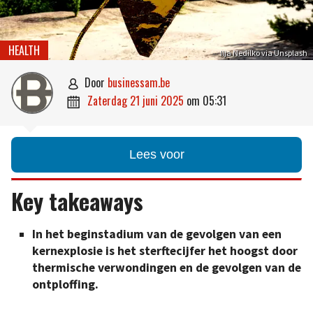
HEALTH
Ilja Nedilko via Unsplash
door
businessam.be

zaterdag 21 juni 2025
om
05:31

Lees voor
Key takeaways
In het beginstadium van de gevolgen van een
kernexplosie is het sterftecijfer het hoogst door
thermische verwondingen en de gevolgen van de
ontploffing.