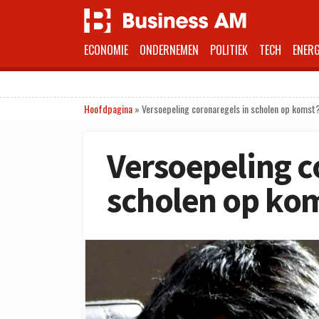
ECONOMIE
ONDERNEMEN
POLITIEK
TECH
ENERG
Hoofdpagina
»
Versoepeling coronaregels in scholen op komst
Versoepeling c
scholen op ko