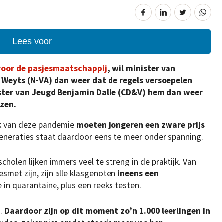
Lees voor
voor de pasjesmaatschappij
, wil minister van
 Weyts (N-VA) dan weer dat de regels versoepelen
nister van Jeugd Benjamin Dalle (CD&V) hem dan weer
ezen.
pak van deze pandemie
moeten jongeren een zware prijs
 generaties staat daardoor eens te meer onder spanning.
cholen lijken immers veel te streng in de praktijk. Van
esmet zijn, zijn alle klasgenoten
ineens een
in quarantaine, plus een reeks testen.
t.
Daardoor zijn
op dit moment
zo’n 1.000 leerlingen in