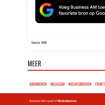
Source: 8AM
MEER
ABONNEREN
INLOGGEN
NIEUWSBRIEVEN
EVENT
Business AM is part of
MediaNation