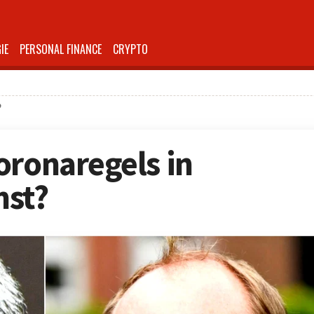
IE
PERSONAL FINANCE
CRYPTO
?
oronaregels in
mst?