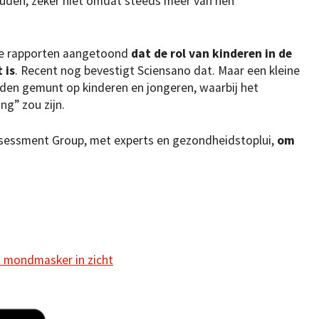
 houden, zeker niet omdat steeds meer van hen
jke rapporten aangetoond
dat de rol van kinderen in de
 is
. Recent nog bevestigt Sciensano dat. Maar een kleine
nden gemunt op kinderen en jongeren, waarbij het
ng” zou zijn.
ssessment Group, met experts en gezondheidstoplui,
om
ht mondmasker in zicht