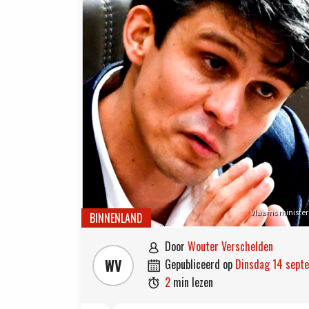
Vlaams minister
BINNENLAND
door
Wouter Verschelden

WV
gepubliceerd op
dinsdag 14 sep

2
min lezen
