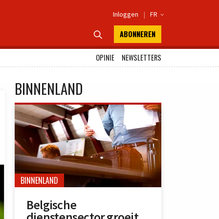
Inloggen
|
FR

ABONNEREN

OPINIE
NEWSLETTERS
BINNENLAND
BINNENLAND
Belgische
dienstensector groeit