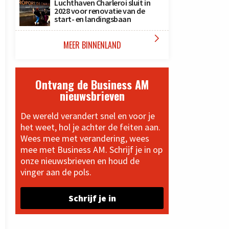
Luchthaven Charleroi sluit in
2028 voor renovatie van de
start- en landingsbaan

MEER BINNENLAND
Ontvang de Business AM
nieuwsbrieven
De wereld verandert snel en voor je
het weet, hol je achter de feiten aan.
Wees mee met verandering, wees
mee met Business AM. Schrijf je in op
onze nieuwsbrieven en houd de
vinger aan de pols.
Schrijf je in