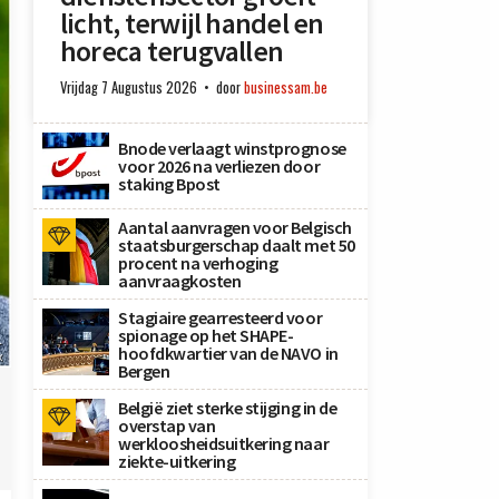
licht, terwijl handel en
horeca terugvallen
Vrijdag 7 Augustus 2026
door
businessam.be
Bnode verlaagt winstprognose
voor 2026 na verliezen door
staking Bpost
Aantal aanvragen voor Belgisch
staatsburgerschap daalt met 50
procent na verhoging
aanvraagkosten
Stagiaire gearresteerd voor
spionage op het SHAPE-
–
hoofdkwartier van de NAVO in
x
Bergen
België ziet sterke stijging in de
overstap van
werkloosheidsuitkering naar
ziekte-uitkering