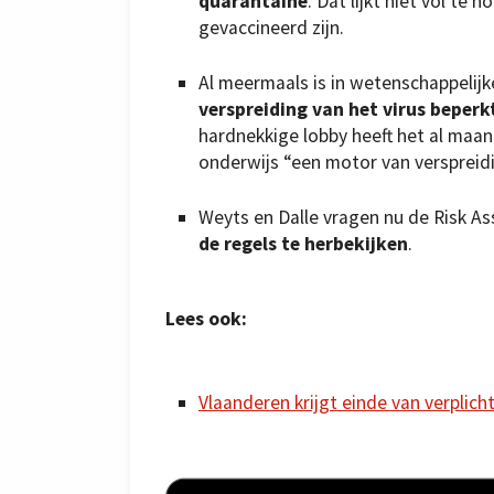
quarantaine
. Dat lijkt niet vol te
gevaccineerd zijn.
Al meermaals is in wetenschappeli
verspreiding van het virus beperkt
hardnekkige lobby heeft het al maa
onderwijs “een motor van verspreidi
Weyts en Dalle vragen nu de Risk A
de regels te herbekijken
.
Lees ook:
Vlaanderen krijgt einde van verplic