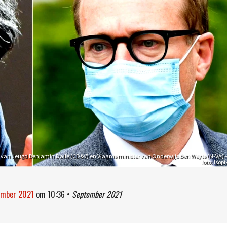
 van Jeugd Benjamin Dalle (CD&V) en Vlaams minister van Onderwijs Ben Weyts (N-VA) 
foto: Isopi
tember 2021
om
10:36
•
September 2021