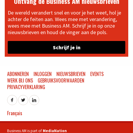
Ontvang de Business AM nieuwsbrieven
De wereld verandert snel en voor je het weet, hol je
achter de feiten aan. Wees mee met verandering,
wees mee met Business AM. Schrijf je in op onze
nieuwsbrieven en houd de vinger aan de pols.
Schrijf je in
ABONNEREN
INLOGGEN
NIEUWSBRIEVEN
EVENTS
WERK BIJ ONS
GEBRUIKSVOORWAARDEN
PRIVACYVERKLARING
Français
Business AM is part of
MediaNation