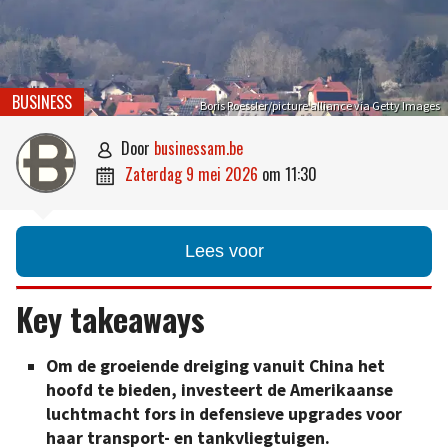
BUSINESS
Boris Roessler/picture alliance via Getty Images
door
businessam.be

zaterdag 9 mei 2026
om
11:30

Lees voor
Key takeaways
Om de groeiende dreiging vanuit China het
hoofd te bieden, investeert de Amerikaanse
luchtmacht fors in defensieve upgrades voor
haar transport- en tankvliegtuigen.