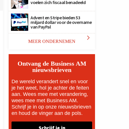
voelen zich fiscaal benadeeld
Advent en Stripe bieden 53
miljard dollar voor de overname
van PayPal

MEER ONDERNEMEN
Ontvang de Business AM
nieuwsbrieven
De wereld verandert snel en voor
je het weet, hol je achter de feiten
aan. Wees mee met verandering,
wees mee met Business AM.
Schrijf je in op onze nieuwsbrieven
en houd de vinger aan de pols.
Schrijf je in