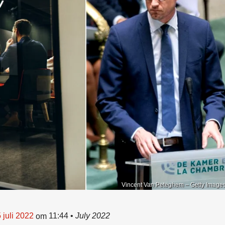
Vincent Van Peteghem – Getty Image
 juli 2022
11:44
•
July 2022
om