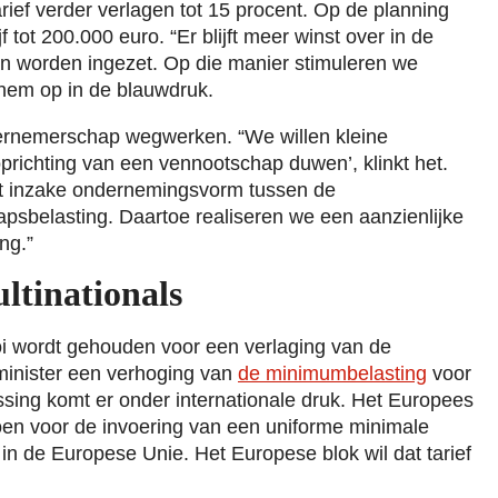
arief verder verlagen tot 15 procent. Op de planning
f tot 200.000 euro. “Er blijft meer winst over in de
an worden ingezet. Op die manier stimuleren we
em op in de blauwdruk.
dernemerschap wegwerken. “We willen kleine
richting van een vennootschap duwen’, klinkt het.
it inzake ondernemingsvorm tussen de
psbelasting. Daartoe realiseren we een aanzienlijke
ng.”
ltinationals
ooi wordt gehouden voor een verlaging van de
 minister een verhoging van
de minimumbelasting
voor
ssing komt er onder internationale druk. Het Europees
roen voor de invoering van een uniforme minimale
in de Europese Unie. Het Europese blok wil dat tarief