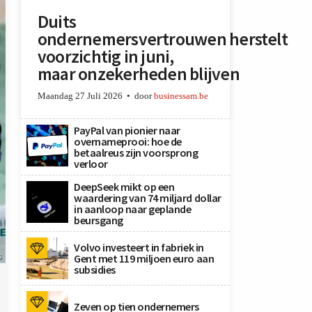
Duits
ondernemersvertrouwen herstelt
voorzichtig in juni,
maar onzekerheden blijven
Maandag 27 Juli 2026
door
businessam.be
PayPal van pionier naar
overnameprooi: hoe de
betaalreus zijn voorsprong
verloor
DeepSeek mikt op een
waardering van 74 miljard dollar
in aanloop naar geplande
beursgang
Volvo investeert in fabriek in
s
Gent met 119 miljoen euro aan
subsidies
Zeven op tien ondernemers