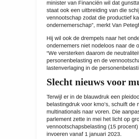
minister van Financiën wil dat gunstt
staat ook een uitbreiding van die schij
vennootschap zodat die productief k
ondernemerschap”, merkt Van Petegh
Hij wil ook de drempels naar het on
ondernemers niet nodeloos naar de op
“We versterken daarom de neutralite
personenbelasting en de vennootscha
lastenverlaging in de personenbelasti
Slecht nieuws voor mu
Terwijl er in de blauwdruk een pleid
belastingdruk voor kmo’s, schuift de
multinationals naar voren. Die aanpa
parlement zette in mei het licht op g
vennootschapsbelasting (15 procent) 
invoeren vanaf 1 januari 2023.