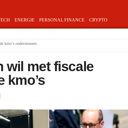
TECH
ENERGIE
PERSONAL FINANCE
CRYPTO
 de kmo’s ondersteunen
wil met fiscale
e kmo’s
n