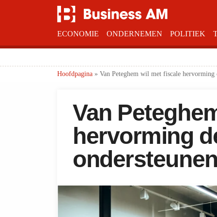
ECONOMIE
ONDERNEMEN
POLITIEK
Hoofdpagina
»
Van Peteghem wil met fiscale hervorming
Van Peteghem 
hervorming d
ondersteune