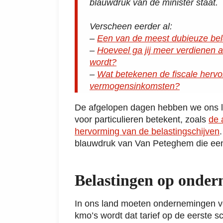
blauwdruk van de minister staat.
Verscheen eerder al:
–
Een van de meest dubieuze bela
–
Hoeveel ga jij meer verdienen a
wordt?
–
Wat betekenen de fiscale herv
vermogensinkomsten?
De afgelopen dagen hebben we ons lic
voor particulieren betekent, zoals
de 
hervorming van de belastingschijven
blauwdruk van Van Peteghem die een
Belastingen op onde
In ons land moeten ondernemingen ve
kmo’s wordt dat tarief op de eerste s