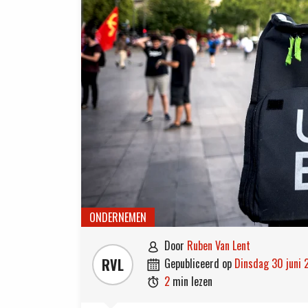
ONDERNEMEN
door
Ruben Van Lent

RVL
gepubliceerd op
dinsdag 30 juni

2
min lezen
