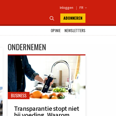
Inloggen
|
FR

ABONNEREN

OPINIE
NEWSLETTERS
ONDERNEMEN
BUSINESS
Transparantie stopt niet
bij voeding. Waarom