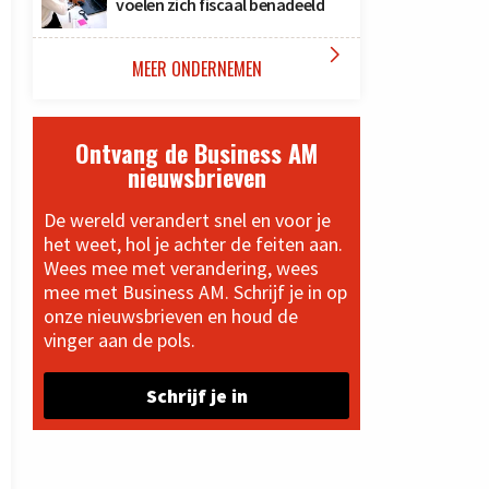
voelen zich fiscaal benadeeld

MEER ONDERNEMEN
Ontvang de Business AM
nieuwsbrieven
De wereld verandert snel en voor je
het weet, hol je achter de feiten aan.
Wees mee met verandering, wees
mee met Business AM. Schrijf je in op
onze nieuwsbrieven en houd de
vinger aan de pols.
Schrijf je in