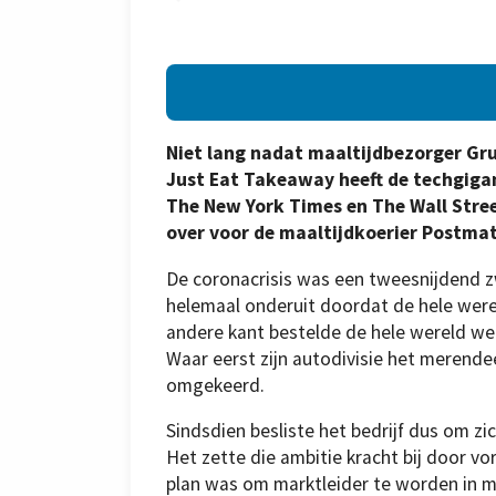
Niet lang nadat maaltijdbezorger G
Just Eat Takeaway heeft de techgigan
The New York Times en The Wall Street 
over voor de maaltijdkoerier Postmat
De coronacrisis was een tweesnijdend zw
helemaal onderuit doordat de hele wer
andere kant bestelde de hele wereld wel
Waar eerst zijn autodivisie het merendee
omgekeerd.
Sindsdien besliste het bedrijf dus om zi
Het zette die ambitie kracht bij door v
plan was om marktleider te worden in 