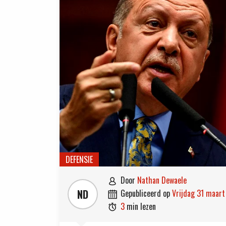
DEFENSIE
door
Nathan Dewaele

ND
gepubliceerd op
vrijdag 31 maar

3
min lezen
