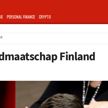
IE
PERSONAL FINANCE
CRYPTO
ed
lidmaatschap Finland