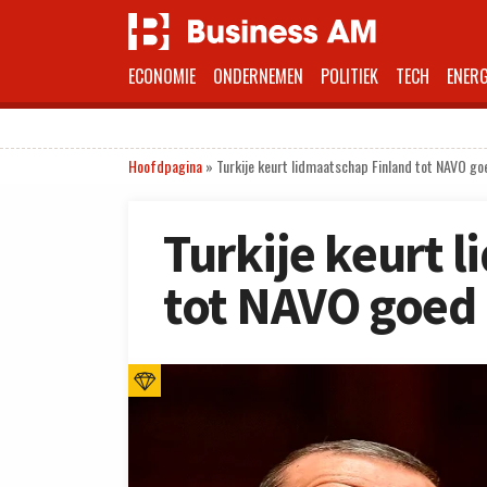
ECONOMIE
ONDERNEMEN
POLITIEK
TECH
ENERG
Hoofdpagina
»
Turkije keurt lidmaatschap Finland tot NAVO go
Turkije keurt 
tot NAVO goed