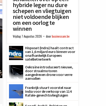
hybride leger nu dure
schepen en vliegtuigen
niet voldoende blijken
om een oorlog te
winnen
Vrijdag 7 Augustus 2026
door
businessam.be
Hispasat (Indra) haalt contract
van 1,6 miljard euro binnen voor
onafhankelijk Europees
satellietnetwerk
Oekraïne introduceert nieuwe,
door straalmotoren
aangedreven drone voor verre
s
aanvallen
Frankrijk stuurt voorstel naar
India voor de verkoop van 114
Rafale-gevechtsvliegtuigen
Saoedi-Arabië, Pakistan en