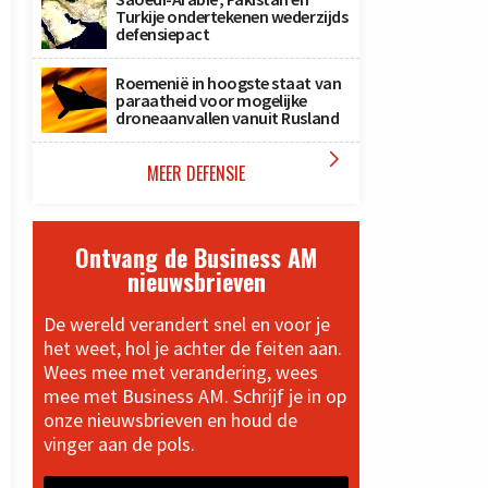
Turkije ondertekenen wederzijds
defensiepact
Roemenië in hoogste staat van
paraatheid voor mogelijke
droneaanvallen vanuit Rusland

MEER DEFENSIE
Ontvang de Business AM
nieuwsbrieven
De wereld verandert snel en voor je
het weet, hol je achter de feiten aan.
Wees mee met verandering, wees
mee met Business AM. Schrijf je in op
onze nieuwsbrieven en houd de
vinger aan de pols.