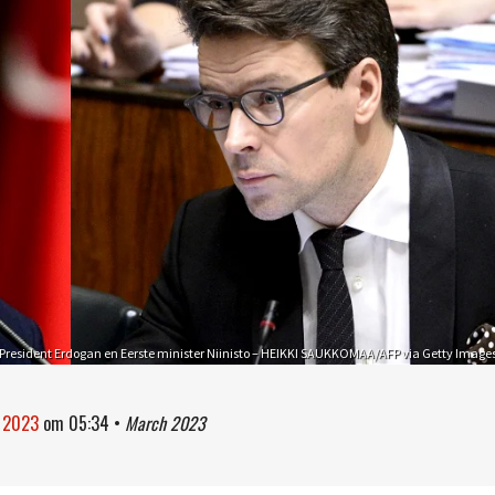
President Erdogan en Eerste minister Niinisto – HEIKKI SAUKKOMAA/AFP via Getty Image
t 2023
om
05:34
•
March 2023