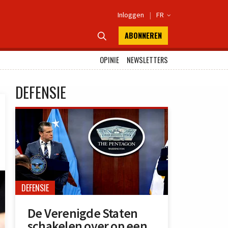
Inloggen
|
FR

ABONNEREN

OPINIE
NEWSLETTERS
DEFENSIE
DEFENSIE
De Verenigde Staten
schakelen over op een