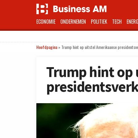
ECONOMIE
ONDERNEMEN
POLITIEK
TECH
ENERG
Hoofdpagina
»
Trump hint op uitstel Amerikaanse presidentsv
Trump hint op 
presidentsver