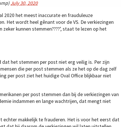
rump)
July 30, 2020
l 2020 het meest inaccurate en frauduleuze
en. Het wordt heel gênant voor de VS. De verkiezingen
 en zeker kunnen stemmen????’, staat te lezen op het
at het stemmen per post niet erg veilig is. Per zijn
mensen die per post stemmen als ze het op de dag zelf
g per post ziet het huidige Oval Office blijkbaar niet
Amerikanen per post stemmen dan bij de verkiezingen van
demie indammen en lange wachtrijen, dat mengt niet
 echter makkelijk te frauderen. Het is voor het eerst dat
t dat hij daarom de verkiezingen wil laten uitstellen.