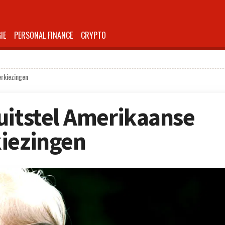
IE
PERSONAL FINANCE
CRYPTO
erkiezingen
uitstel Amerikaanse
kiezingen