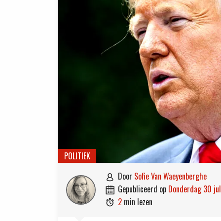
POLITIEK
door
Sofie Van Waeyenberghe

gepubliceerd op
donderdag 30 ju

2
min lezen
