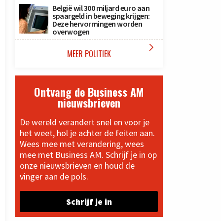
België wil 300 miljard euro aan
spaargeld in beweging krijgen:
Deze hervormingen worden
overwogen

MEER POLITIEK
Ontvang de Business AM
nieuwsbrieven
De wereld verandert snel en voor je
het weet, hol je achter de feiten aan.
Wees mee met verandering, wees
mee met Business AM. Schrijf je in op
onze nieuwsbrieven en houd de
vinger aan de pols.
Schrijf je in