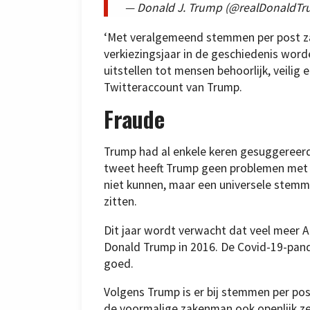
— Donald J. Trump (@realDonaldT
‘Met veralgemeend stemmen per post za
verkiezingsjaar in de geschiedenis word
uitstellen tot mensen behoorlijk, veilig
Twitteraccount van Trump.
Fraude
Trump had al enkele keren gesuggereerd d
tweet heeft Trump geen problemen met 
niet kunnen, maar een universele stemmin
zitten.
Dit jaar wordt verwacht dat veel meer 
Donald Trump in 2016. De Covid-19-pan
goed.
Volgens Trump is er bij stemmen per post
de voormalige zakenman ook openlijk zeg