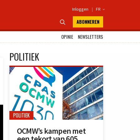
Inloggen
|
FR

ABONNEREN

OPINIE
NEWSLETTERS
POLITIEK
POLITIEK
OCMW’s kampen met
een tekort van 605