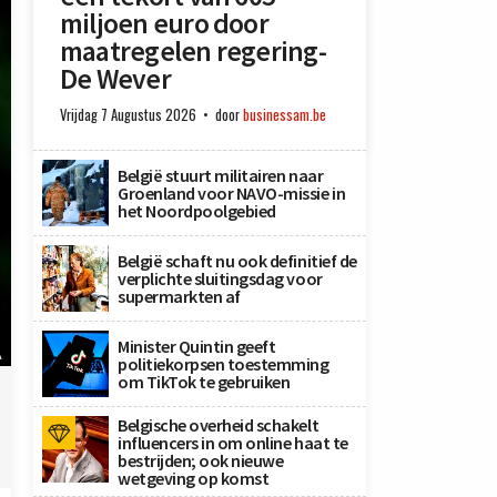
miljoen euro door
maatregelen regering-
De Wever
Vrijdag 7 Augustus 2026
door
businessam.be
België stuurt militairen naar
Groenland voor NAVO-missie in
het Noordpoolgebied
België schaft nu ook definitief de
verplichte sluitingsdag voor
supermarkten af
Minister Quintin geeft
A
politiekorpsen toestemming
om TikTok te gebruiken
Belgische overheid schakelt
influencers in om online haat te
bestrijden; ook nieuwe
wetgeving op komst