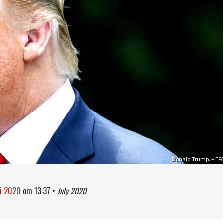
Donald Trump. – EP
li 2020
om
13:37
•
July 2020