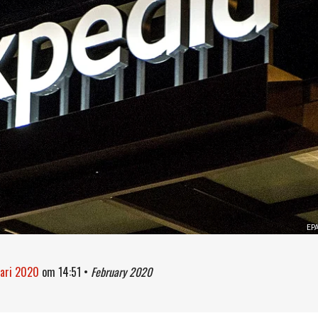
EP
uari 2020
om
14:51
•
February 2020