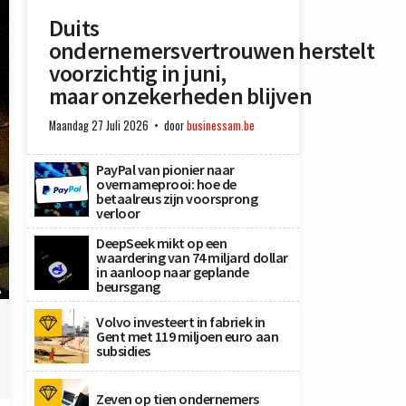
Duits
ondernemersvertrouwen herstelt
voorzichtig in juni,
maar onzekerheden blijven
Maandag 27 Juli 2026
door
businessam.be
PayPal van pionier naar
overnameprooi: hoe de
betaalreus zijn voorsprong
verloor
DeepSeek mikt op een
waardering van 74 miljard dollar
in aanloop naar geplande
beursgang
A
Volvo investeert in fabriek in
Gent met 119 miljoen euro aan
subsidies
Zeven op tien ondernemers