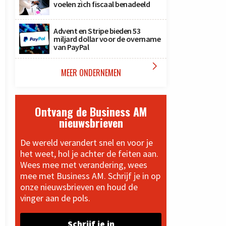
voelen zich fiscaal benadeeld
Advent en Stripe bieden 53
miljard dollar voor de overname
van PayPal

MEER ONDERNEMEN
Ontvang de Business AM
nieuwsbrieven
De wereld verandert snel en voor je
het weet, hol je achter de feiten aan.
Wees mee met verandering, wees
mee met Business AM. Schrijf je in op
onze nieuwsbrieven en houd de
vinger aan de pols.
Schrijf je in