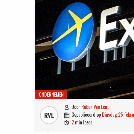
ONDERNEMEN
door
Ruben Van Lent

RVL
gepubliceerd op
dinsdag 25 febr

2
min lezen
