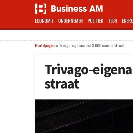
ECONOMIE
ONDERNEMEN
POLITIEK
TECH
ENERG
Hoofdpagina
»
Trivago-eigenaar zet 3.000 man op straat
Trivago-eigena
straat