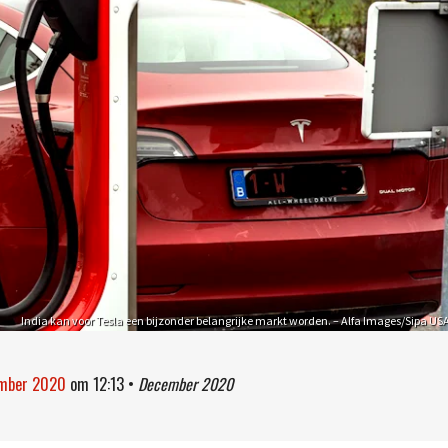
India kan voor Tesla een bijzonder belangrijke markt worden. – Alfa Images/Sipa US
ember 2020
om
12:13
•
December 2020