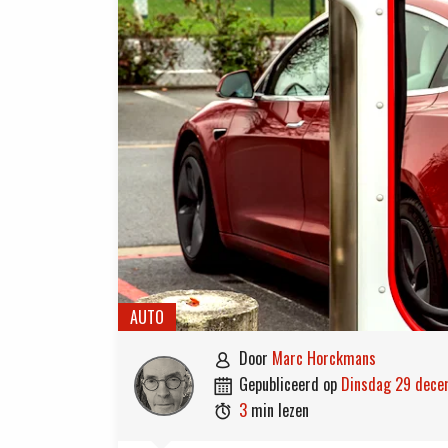
AUTO
door
Marc Horckmans

gepubliceerd op
dinsdag 29 dec

3
min lezen
