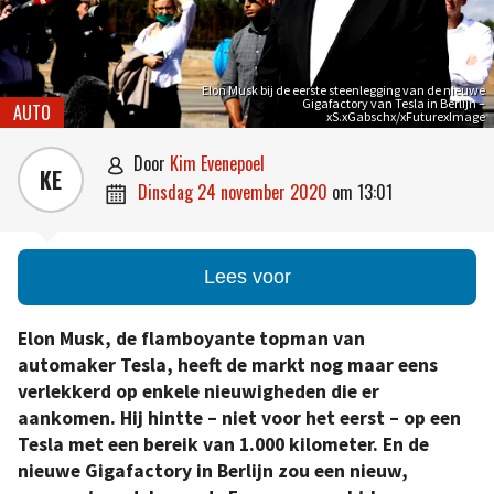
Elon Musk bij de eerste steenlegging van de nieuwe
Gigafactory van Tesla in Berlijn –
AUTO
xS.xGabschx/xFuturexImage
door
Kim Evenepoel

KE
dinsdag 24 november 2020
om
13:01

Lees voor
Elon Musk, de flamboyante topman van
automaker Tesla, heeft de markt nog maar eens
verlekkerd op enkele nieuwigheden die er
aankomen. Hij hintte – niet voor het eerst – op een
Tesla met een bereik van 1.000 kilometer. En de
nieuwe Gigafactory in Berlijn zou een nieuw,