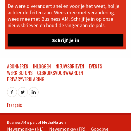
De wereld verandert snel en voor je het weet, hol je
achter de feiten aan. Wees mee met verandering,
wees mee met Business AM. Schrijf je in op onze
nieuwsbrieven en houd de vinger aan de pols.
Schrijf je in
ABONNEREN
INLOGGEN
NIEUWSBRIEVEN
EVENTS
WERK BIJ ONS
GEBRUIKSVOORWAARDEN
PRIVACYVERKLARING
Français
Business AM is part of
MediaNation
Newsmonkey (NL)
Newsmonkey (FR)
Goodbye