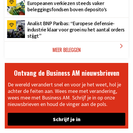
Europeanen verkiezen steeds vaker
beleggingsfondsen boven deposito’s
Analist BNP Paribas: “Europese defensie-
industrie klaar voor groei nu het aantal orders
stijgt”

MEER BELEGGEN
Ontvang de Business AM nieuwsbrieven
De wereld verandert snel en voor je het weet, hol je
achter de feiten aan. Wees mee met verandering,
wees mee met Business AM. Schrijf je in op onze
nieuwsbrieven en houd de vinger aan de pols.
Schrijf je in