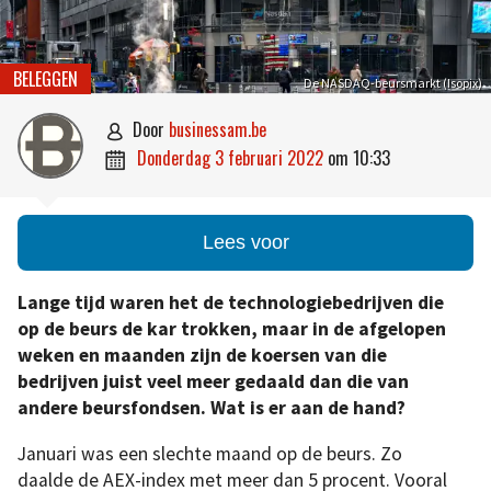
BELEGGEN
De NASDAQ-beursmarkt (Isopix)
door
businessam.be

donderdag 3 februari 2022
om
10:33

Lees voor
Lange tijd waren het de technologiebedrijven die
op de beurs de kar trokken, maar in de afgelopen
weken en maanden zijn de koersen van die
bedrijven juist veel meer gedaald dan die van
andere beursfondsen. Wat is er aan de hand?
Januari was een slechte maand op de beurs. Zo
daalde de AEX-index met meer dan 5 procent. Vooral