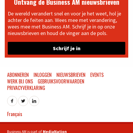
Ontvang de Business AM nieuwsbrieven
De wereld verandert snel en voor je het weet, hol je
achter de feiten aan. Wees mee met verandering,
wees mee met Business AM. Schrijf je in op onze
nieuwsbrieven en houd de vinger aan de pols.
Schrijf je in
ABONNEREN
INLOGGEN
NIEUWSBRIEVEN
EVENTS
WERK BIJ ONS
GEBRUIKSVOORWAARDEN
PRIVACYVERKLARING
Français
Business AM is part of
MediaNation