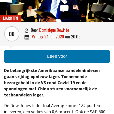
MARKTEN
EPA
door
Dominique Dewitte

DD
vrijdag 24 juli 2020
om
20:09

Lees voor
De belangrijkste Amerikaanse aandelenindexen
gaan vrijdag opnieuw lager. Toenemende
bezorgdheid in de VS rond Covid-19 en de
spanningen met China sturen voornamelijk de
techaandelen lager.
De Dow Jones Industrial Average moet 182 punten
inleveren, een verlies van 0,6 procent. Ook de S&P 500