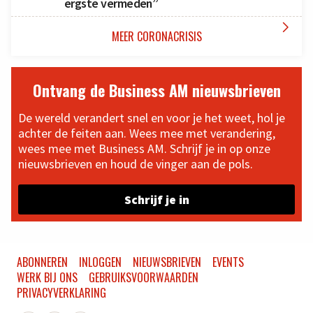
ergste vermeden”

MEER CORONACRISIS
Ontvang de Business AM nieuwsbrieven
De wereld verandert snel en voor je het weet, hol je
achter de feiten aan. Wees mee met verandering,
wees mee met Business AM. Schrijf je in op onze
nieuwsbrieven en houd de vinger aan de pols.
Schrijf je in
ABONNEREN
INLOGGEN
NIEUWSBRIEVEN
EVENTS
WERK BIJ ONS
GEBRUIKSVOORWAARDEN
PRIVACYVERKLARING