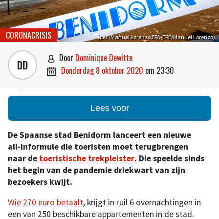
CORONACRISIS
(EFE/Manuel Lorenzo EPA-EFE/Manuel Lorenzo)
door
Dominique Dewitte

DD
donderdag 8 oktober 2020
om
23:30

Lees voor
De Spaanse stad Benidorm lanceert een nieuwe
all-informule die toeristen moet terugbrengen
naar de
toeristische trekpleister
.
Die speelde sinds
het begin van de pandemie driekwart van zijn
bezoekers kwijt.
Wie 270 euro betaalt
, krijgt in ruil 6 overnachtingen in
een van 250 beschikbare appartementen in de stad.