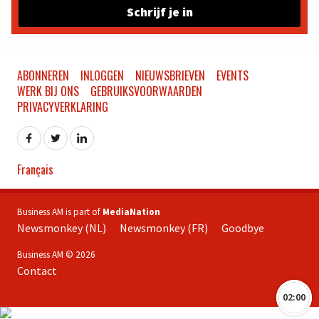
Schrijf je in
ABONNEREN
INLOGGEN
NIEUWSBRIEVEN
EVENTS
WERK BIJ ONS
GEBRUIKSVOORWAARDEN
PRIVACYVERKLARING
Français
Business AM is part of
MediaNation
Newsmonkey (NL)
Newsmonkey (FR)
Goodbye
Business AM © 2026
Contact
02:00