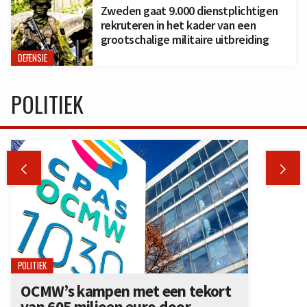
Zweden gaat 9.000 dienstplichtigen
rekruteren in het kader van een
grootschalige militaire uitbreiding
DEFENSIE
POLITIEK


POLITIEK
OCMW’s kampen met een tekort
van 605 miljoen euro door