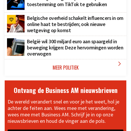
toestemming om TikTok te gebruiken
Belgische overheid schakelt influencers in om
online haat te bestrijden; ook nieuwe
wetgeving op komst
België wil 300 miljard euro aan spaargeld in
beweging krijgen: Deze hervormingen worden
overwogen

MEER POLITIEK
Ontvang de Business AM nieuwsbrieven
De wereld verandert snel en voor je het weet, hol je
achter de feiten aan. Wees mee met verandering,
wees mee met Business AM. Schrijf je in op onze
nieuwsbrieven en houd de vinger aan de pols.