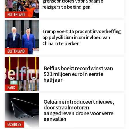
grenscontroles voor Spaanse
reizigers te beëindigen
BUITENLAND
Trump voert 15 procent invoerheffing
op polysilicium in om invloed van
China in te perken
BUITENLAND
Belfius boekt recordwinst van
521 miljoen euro in eerste
halfjaar
BANK
Oekraïne introduceert nieuwe,
door straalmotoren
aangedreven drone voor verre
aanvallen
BUSINESS