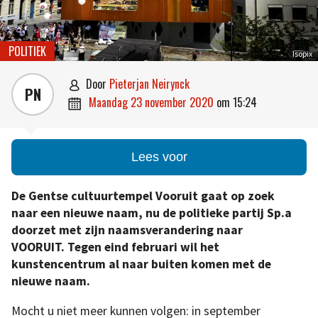
POLITIEK
Isopix
door
Pieterjan Neirynck

PN
maandag 23 november 2020
om
15:24

Lees voor
De Gentse cultuurtempel Vooruit gaat op zoek
naar een nieuwe naam, nu de politieke partij Sp.a
doorzet met zijn naamsverandering naar
VOORUIT. Tegen eind februari wil het
kunstencentrum al naar buiten komen met de
nieuwe naam.
Mocht u niet meer kunnen volgen: in september