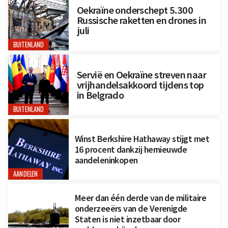
Oekraïne onderschept 5.300
Russische raketten en drones in
juli
BUITENLAND
Servië en Oekraïne streven naar
vrijhandelsakkoord tijdens top
in Belgrado
BUITENLAND
Winst Berkshire Hathaway stijgt met
16 procent dankzij hernieuwde
aandeleninkopen
AANDELEN
Meer dan één derde van de militaire
onderzeeërs van de Verenigde
Staten is niet inzetbaar door