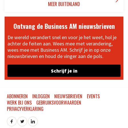

MEER BUITENLAND
Ontvang de Business AM nieuwsbrieven
De wereld verandert snel en voor je het weet, hol je
achter de feiten aan. Wees mee met verandering,
wees mee met Business AM. Schrijf je in op onze
nieuwsbrieven en houd de vinger aan de pols.
Schrijf je in
ABONNEREN
INLOGGEN
NIEUWSBRIEVEN
EVENTS
WERK BIJ ONS
GEBRUIKSVOORWAARDEN
PRIVACYVERKLARING