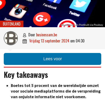
BUITENLAND
Afbeelding van Pixelkult via Pixabay
door
businessam.be

vrijdag 13 september 2024
om
04:30

Lees voor
Key takeaways
Boetes tot 5 procent van de wereldwijde omzet
voor sociale mediaplatforms die de verspreiding
van onjuiste informatie niet voorkomen.