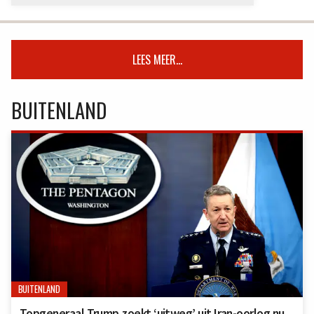
LEES MEER...
BUITENLAND
BUITENLAND
Topgeneraal Trump zoekt ‘uitweg’ uit Iran-oorlog nu