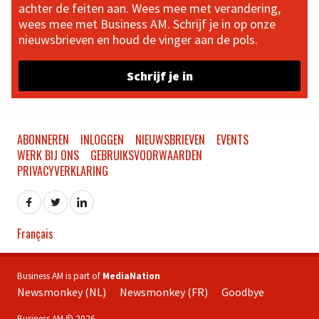
achter de feiten aan. Wees mee met verandering,
wees mee met Business AM. Schrijf je in op onze
nieuwsbrieven en houd de vinger aan de pols.
Schrijf je in
ABONNEREN
INLOGGEN
NIEUWSBRIEVEN
EVENTS
WERK BIJ ONS
GEBRUIKSVOORWAARDEN
PRIVACYVERKLARING
Français
Business AM is part of
MediaNation
Newsmonkey (NL)
Newsmonkey (FR)
Goodbye
Business AM © 2026