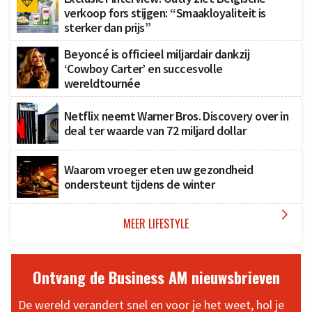
verkoop fors stijgen: “Smaakloyaliteit is
sterker dan prijs”
Beyoncé is officieel miljardair dankzij
‘Cowboy Carter’ en succesvolle
wereldtournée
Netflix neemt Warner Bros. Discovery over in
deal ter waarde van 72 miljard dollar
Waarom vroeger eten uw gezondheid
ondersteunt tijdens de winter

MEER LIFESTYLE
Ontvang de Business AM nieuwsbrieven
De wereld verandert snel en voor je het weet, hol je