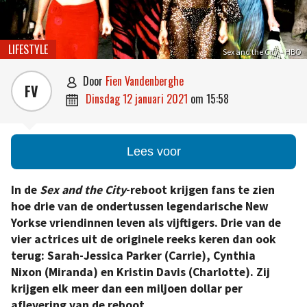
LIFESTYLE
Sex and the City – HBO
door
Fien Vandenberghe

FV
dinsdag 12 januari 2021
om
15:58

Lees voor
In de
Sex and the City
-reboot krijgen fans te zien
hoe drie van de ondertussen legendarische New
Yorkse vriendinnen leven als vijftigers. Drie van de
vier actrices uit de originele reeks keren dan ook
terug: Sarah-Jessica Parker (Carrie), Cynthia
Nixon (Miranda) en Kristin Davis (Charlotte). Zij
krijgen elk meer dan een miljoen dollar per
aflevering van de reboot.