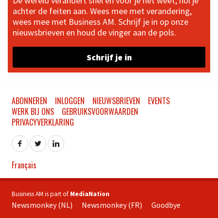
De wereld verandert snel en voor je het weet, hol je
achter de feiten aan. Wees mee met verandering,
wees mee met Business AM. Schrijf je in op onze
nieuwsbrieven en houd de vinger aan de pols.
Schrijf je in
ABONNEREN
INLOGGEN
NIEUWSBRIEVEN
EVENTS
WERK BIJ ONS
GEBRUIKSVOORWAARDEN
PRIVACYVERKLARING
Français
Business AM is part of
MediaNation
Newsmonkey (NL)
Newsmonkey (FR)
Goodbye