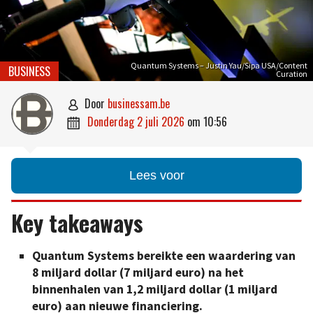
Quantum Systems – Justin Yau/Sipa USA/Content
BUSINESS
Curation
door
businessam.be

donderdag 2 juli 2026
om
10:56

Lees voor
Key takeaways
Quantum Systems bereikte een waardering van
8 miljard dollar (7 miljard euro) na het
binnenhalen van 1,2 miljard dollar (1 miljard
euro) aan nieuwe financiering.