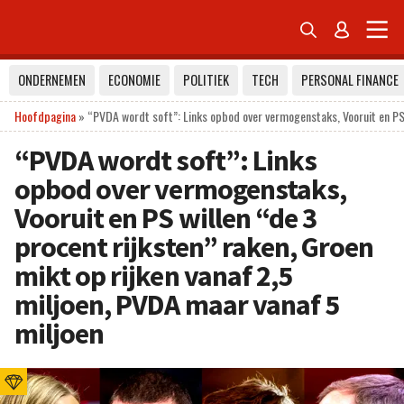


ONDERNEMEN
ECONOMIE
POLITIEK
TECH
PERSONAL FINANCE
Hoofdpagina
»
“PVDA wordt soft”: Links opbod over vermogenstaks, Vooruit en PS w
“PVDA wordt soft”: Links
opbod over vermogenstaks,
Vooruit en PS willen “de 3
procent rijksten” raken, Groen
mikt op rijken vanaf 2,5
miljoen, PVDA maar vanaf 5
miljoen