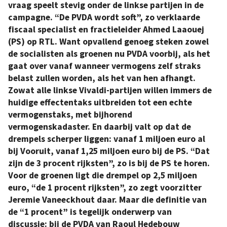
vraag speelt stevig onder de linkse partijen in de
campagne. “De PVDA wordt soft”, zo verklaarde
fiscaal specialist en fractieleider Ahmed Laaouej
(PS) op RTL. Want opvallend genoeg steken zowel
de socialisten als groenen nu PVDA voorbij, als het
gaat over vanaf wanneer vermogens zelf straks
belast zullen worden, als het van hen afhangt.
Zowat alle linkse Vivaldi-partijen willen immers de
huidige effectentaks uitbreiden tot een echte
vermogenstaks, met bijhorend
vermogenskadaster. En daarbij valt op dat de
drempels scherper liggen: vanaf 1 miljoen euro al
bij Vooruit, vanaf 1,25 miljoen euro bij de PS. “Dat
zijn de 3 procent rijksten”, zo is bij de PS te horen.
Voor de groenen ligt die drempel op 2,5 miljoen
euro, “de 1 procent rijksten”, zo zegt voorzitter
Jeremie Vaneeckhout daar. Maar die definitie van
de “1 procent” is tegelijk onderwerp van
discussie: bij de PVDA van Raoul Hedebouw