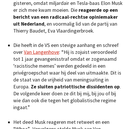
gisteren, omdat miljardair en Tesla-baas Elon Musk
er zich mee kwam moeien. Die
reageerde op een
bericht van een radicaal-rechtse opiniemaker
uit Nederland
, en voormalig lid van de partij van
Thierry Baudet, Eva Vlaardingerbroek.
Die heeft in de VS een stevige aanhang en schreef
over
Van Langenhove
: “Hij is zojuist veroordeeld
tot 1 jaar gevangenisstraf omdat er zogenaamd
‘racistische memes’ werden gedeeld in een
privégroepschat waar hij deel van uitmaakte. Dit is
de staat van de vrijheid van meningsuiting in
Europa.
Ze sluiten patriottische dissidenten op
.
De volgende keer doen ze dit bij mij, bij jou of bij
wie dan ook die tegen het globalistische regime
ingaat.”
Het deed Musk reageren met retweet en een
“Whoa”. Vervolgens stelde Musk aan Van