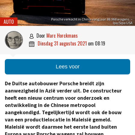
Porsche verkocht in China vorig jaar 88.968 wagens. –
AUTO
Ipa/Sipa USA
door
Marc Horckmans

dinsdag 31 augustus 2021
om
08:19

Lees voor
De Duitse autobouwer Porsche breidt zijn
aanwezigheid in Azië verder uit. De constructeur
heeft een nieuw centrum voor onderzoek en
ontwikkeling in de Chinese metropool
aangekondigd. Tegelijkertijd wordt ook de bouw
van een productielocatie in Maleisië gemeld.
Maleisië wordt daarmee het eerste land buiten
Europa waar Porsche wagens zal bouwen.