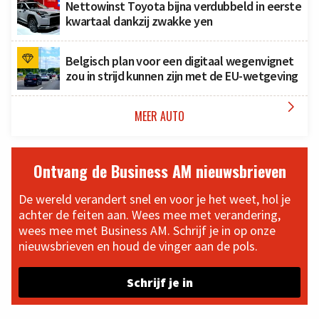
Nettowinst Toyota bijna verdubbeld in eerste
kwartaal dankzij zwakke yen
Belgisch plan voor een digitaal wegenvignet
zou in strijd kunnen zijn met de EU-wetgeving

MEER AUTO
Ontvang de Business AM nieuwsbrieven
De wereld verandert snel en voor je het weet, hol je
achter de feiten aan. Wees mee met verandering,
wees mee met Business AM. Schrijf je in op onze
nieuwsbrieven en houd de vinger aan de pols.
Schrijf je in